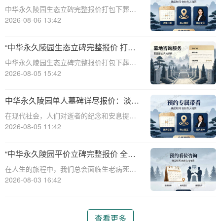
葬服务同步享折扣详解
中华永久陵园生态立碑完整报价打包下葬服
务同步享折扣详解☎ 中华永久陵园电话:400-
2026-08-06 13:42
838-5063在现代社会，人们对死亡和身后事
的规划越来越重视。中华永久陵园作为国内
“中华永久陵园生态立碑完整报价 打包
知名的陵园品牌，提供了一系列生
下葬服务同步享折扣：全方位福利解析
中华永久陵园生态立碑完整报价打包下葬服
与专属优惠”
务同步享折扣：全方位福利解析与专属优惠
2026-08-05 15:42
☎ 中华永久陵园电话:400-838-5063在现代
社会，人们对生命的尊重和对逝者的缅怀方
中华永久陵园单人墓碑详尽报价：淡季
式有了更多的选择。中华永久陵园作
订购享数千元优惠
在现代社会，人们对逝者的纪念和安息提出
了更高的要求。作为国内知名的陵园品牌，
2026-08-05 11:42
中华永久陵园提供多种单人墓碑选择，以满
足不同客户的需求。本文将详细介绍中华永
“中华永久陵园平价立碑完整报价 全套
久陵园多款单人墓碑的报价详情，并解读淡
下葬流程打包降价”
在人生的旅程中，我们总会面临生老病死的
季下单直降
自然规律。当我们的亲人或挚爱离去，如何
2026-08-03 16:42
妥善安排他们的身后事，成为每个家庭必须
面对的重要课题。中华永久陵园作为一家专
业的陵园服务机构，致力于为家属提供平
查看更多