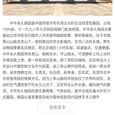
中华永久陵园是中国侨联华侨农场主办的合法经营性墓园，占地
1000亩，于一九九八年七月经民政部门批准经营。中华永久陵园主要
面向北京市民及归国华人华侨提供陵园安葬、祭祀等服务，位于京城
燕山山脉龙宝山下，规划建设的京北新城内，东邻八达岭长城、野生
动物园等著名风景区，距北京城区1小时车程，高速直达，交通便捷。
中华永久陵园背依青山、面眺吉水，环山抱水，可谓静卧上风上水的
京城龙脉之地，是一块皆佳的宝地，财丁双旺的福地。在总体设计上
完全以中国传统文化作为前渠，由三条山脊环绕而成，宛如一把太师
椅，呈坐南朝北向，左青龙，右白虎，前朱雀，后玄武，及其符合中
华民族传统的择陵方位。因为三条山脉的环绕挡住了外界的风吹，流
动的生气遇到官厅的水又止住了，正好符合山环水抱，藏风纳气的要
求。中华永久陵园风景庄重典雅、气势如宏，是华北地区最大的平川
式墓园，陵园以皇家建筑风格为载体吸取现代园林艺术之精华
查看更多