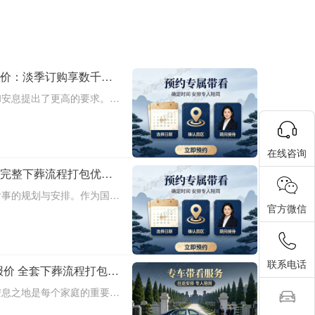
报价：淡季订购享数千元
和安息提出了更高的要求。作
久陵园提供多种单人墓碑选
文将详细介绍中华永久陵园多
淡季下单直降
在线咨询
：完整下葬流程打包优惠
后事的规划与安排。作为国内
官方微信
凭借其平价立碑与全套下葬流
信赖与认可。本文将围绕中华
全套下葬流
联系电话
报价 全套下葬流程打包降
安息之地是每个家庭的重要任
型陵园，提供平价立碑、全套