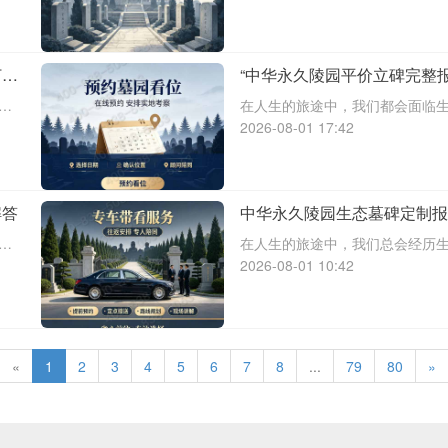
的
下葬流程打包降价等服务，旨在
的服务。本文将围绕中华永久陵
打包
“中华永久陵园平价立碑完整
价咨询服务热线”
推
在人生的旅途中，我们都会面临
本
世，选择一个合适的安息之地，
2026-08-01 17:42
、
永久陵园作为一家知名的陵园，
套下葬流程打包降价等优质服务
解答
中华永久陵园生态墓碑定制报
解：咨询热线及纪念空间使用
、
在人生的旅途中，我们总会经历
墓
去，我们如何表达对他们的思念
2026-08-01 10:42
，
化定制墓碑服务，让您的纪念空
将详细介绍思亲园陵园定制墓碑
«
1
2
3
4
5
6
7
8
...
79
80
»