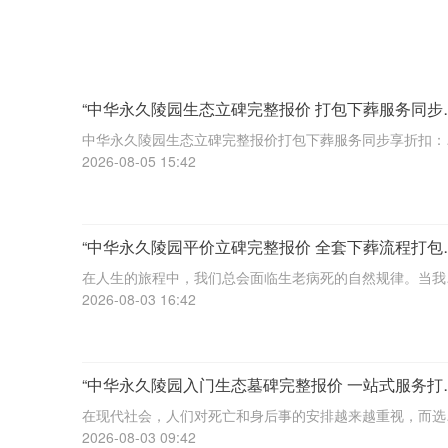
“中华永久陵园生态立碑完整报价 打包下葬服务同步
折扣：全方位福利解析与专属优惠”
中华永久陵园生态立碑完整报价打包下葬服务同步享折扣：
方位福利解析与专属优惠☎ 中华永久陵园电话:400-838-50
2026-08-05 15:42
在现代社会，人们对生命的尊重和对逝者的缅怀方式有了更
的选择。中华永久陵园作
“中华永久陵园平价立碑完整报价 全套下葬流程打包
价”
在人生的旅程中，我们总会面临生老病死的自然规律。当我
的亲人或挚爱离去，如何妥善安排他们的身后事，成为每个
2026-08-03 16:42
庭必须面对的重要课题。中华永久陵园作为一家专业的陵园
务机构，致力于为家属提供平价、便捷的立
“中华永久陵园入门生态墓碑完整报价 一站式服务打
特惠：透明价格与便捷服务解析”
在现代社会，人们对死亡和身后事的安排越来越重视，而选
一个合适的永久陵园和生态墓碑也成为了许多家庭的重要决
2026-08-03 09:42