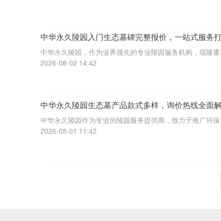
策。中华永久陵园作为国内知名的陵园品牌，提供了一系列
生态墓碑和一站式服务，旨在为家属提供透明
中华永久陵园入门生态墓碑完整报价，一站式服务
特惠，咨询热线大全。
中华永久陵园，作为业界领先的专业陵园服务机构，现隆重
出入门级生态墓碑的透明报价与一站式服务打包特惠方案。
2026-08-02 14:42
篇指南将细致解答客户常见疑问，全面介绍生态墓碑的特性
价格明细、服务项目，并指导您如何通过专
中华永久陵园生态墓产品款式多样，询价热线全面
中华永久陵园作为专业的陵园服务提供商，致力于推广环保
可持续的生态墓理念，为不同需求的客户提供多样化的生态
2026-08-01 11:42
选择。本文旨在解答客户对中华永久陵园生态墓的常见疑问
帮助您全面了解并选择最合适的生态墓产品