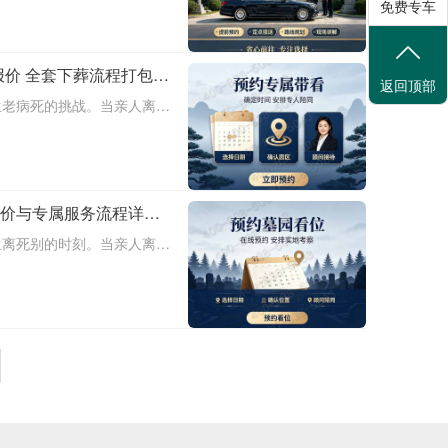
免费专车
为家属提供便捷、经济、周到
园平价立碑
报价 全套下葬流程打包降
返回顶部
生老病死的挑战。当亲人离
是每个家庭的重要责任。中华
提供平价立碑、完整报价、全
，致力于为家
价与专属服务流程详
说明
生离死别的时刻。当亲人离
和敬意？思亲园陵园提供个性
间更加独特和充满意义。本文
的定价明细、