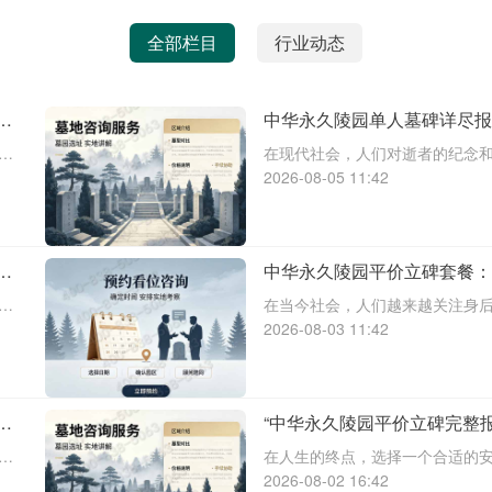
全部栏目
行业动态
享
中华永久陵园单人墓碑详尽
优惠
全
在现代社会，人们对逝者的纪念
63
为国内知名的陵园品牌，中华永
2026-08-05 11:42
多
择，以满足不同客户的需求。本
款单人墓碑的报价详情，并解读
降
中华永久陵园平价立碑套餐
咨询指南
们
在当今社会，人们越来越关注身
家
知名的陵园品牌，中华永久陵园
2026-08-03 11:42
服
程打包服务，赢得了众多家庭的
永久陵园平价立碑的详细报价、
包
“中华永久陵园平价立碑完整
价咨询热线与服务详解”
择
在人生的终点，选择一个合适的
务。中华永久陵园作为知名的大
2026-08-02 16:42