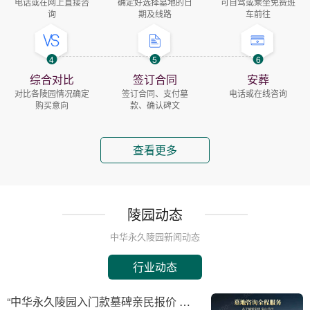
电话或在网上直接咨
确定好选择墓地的日
可自驾或乘坐免费班
询
期及线路
车前往
4
5
6
综合对比
签订合同
安葬
对比各陵园情况确定
签订合同、支付墓
电话或在线咨询
购买意向
款、确认碑文
查看更多
陵园动态
中华永久陵园新闻动态
行业动态
“中华永久陵园入门款墓碑亲民报价 一