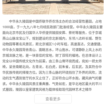
中华永久陵园是中国侨联华侨农场主办的合法经营性墓园，占地
1000亩，于一九九八年七月经民政部门批准经营。中华永久陵园主要
面向北京市民及归国华人华侨提供陵园安葬、祭祀等服务，位于京城
燕山山脉龙宝山下，规划建设的京北新城内，东邻八达岭长城、野生
动物园等著名风景区，距北京城区1小时车程，高速直达，交通便捷。
中华永久陵园背依青山、面眺吉水，环山抱水，可谓静卧上风上水的
京城龙脉之地，是一块皆佳的宝地，财丁双旺的福地。在总体设计上
完全以中国传统文化作为前渠，由三条山脊环绕而成，宛如一把太师
椅，呈坐南朝北向，左青龙，右白虎，前朱雀，后玄武，及其符合中
华民族传统的择陵方位。因为三条山脉的环绕挡住了外界的风吹，流
动的生气遇到官厅的水又止住了，正好符合山环水抱，藏风纳气的要
求。中华永久陵园风景庄重典雅、气势如宏，是华北地区最大的平川
式墓园，陵园以皇家建筑风格为载体吸取现代园林艺术之精华
查看更多