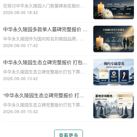
次性付清享折上折：超值优惠与便捷选
在探讨中华永久陵园入门款墓碑亲民报价这
择的完美结合”
一主题时，我们首先需要理解墓碑选择的重
2026-08-06 18:42
要性及其对逝者与生者的影响。墓碑不仅是
对逝者的纪念，也是对生者情感的寄托。因
中华永久陵园多款单人墓碑完整报价 淡
此，选择一款既符合预算又具有纪念意义的
季下单直降数千元详解
中华永久陵园作为国内知名的陵园品牌，提
墓碑显得尤
供多种单人墓碑选择，满足不同客户的需
2026-08-06 17:42
求。本文将详细介绍中华永久陵园多款单人
墓碑的完整报价，并解释淡季下单直降数千
中华永久陵园生态立碑完整报价 打包下
元的优惠政策，帮助消费者做出明智的选
葬服务同步享折扣详解
中华永久陵园生态立碑完整报价打包下葬服
择。☎ 中华永
务同步享折扣详解☎ 中华永久陵园电话:400-
2026-08-06 13:42
838-5063在现代社会，人们对死亡和身后事
的规划越来越重视。中华永久陵园作为国内
“中华永久陵园生态立碑完整报价 打包
知名的陵园品牌，提供了一系列生
下葬服务同步享折扣：全方位福利解析
中华永久陵园生态立碑完整报价打包下葬服
与专属优惠”
务同步享折扣：全方位福利解析与专属优惠
2026-08-05 15:42
☎ 中华永久陵园电话:400-838-5063在现代
社会，人们对生命的尊重和对逝者的缅怀方
式有了更多的选择。中华永久陵园作
查看更多