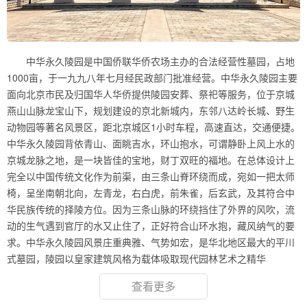
中华永久陵园是中国侨联华侨农场主办的合法经营性墓园，占地
1000亩，于一九九八年七月经民政部门批准经营。中华永久陵园主要
面向北京市民及归国华人华侨提供陵园安葬、祭祀等服务，位于京城
燕山山脉龙宝山下，规划建设的京北新城内，东邻八达岭长城、野生
动物园等著名风景区，距北京城区1小时车程，高速直达，交通便捷。
中华永久陵园背依青山、面眺吉水，环山抱水，可谓静卧上风上水的
京城龙脉之地，是一块皆佳的宝地，财丁双旺的福地。在总体设计上
完全以中国传统文化作为前渠，由三条山脊环绕而成，宛如一把太师
椅，呈坐南朝北向，左青龙，右白虎，前朱雀，后玄武，及其符合中
华民族传统的择陵方位。因为三条山脉的环绕挡住了外界的风吹，流
动的生气遇到官厅的水又止住了，正好符合山环水抱，藏风纳气的要
求。中华永久陵园风景庄重典雅、气势如宏，是华北地区最大的平川
式墓园，陵园以皇家建筑风格为载体吸取现代园林艺术之精华
查看更多