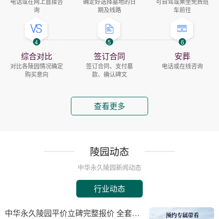
电话或在网上直接咨
确定好选择墓地的日
可自驾或乘坐免费班
询
期及线路
车前往
4
5
6
综合对比
签订合同
安葬
对比各陵园情况确定
签订合同、支付墓
电话或在线咨询
购买意向
款、确认碑文
查看更多
陵园动态
中华永久陵园新闻动态
行业动态
中华永久陵园平价立碑完整报价 全套下