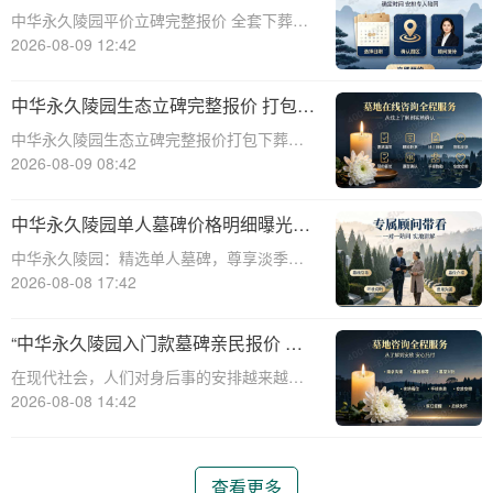
葬流程打包降价详解
中华永久陵园平价立碑完整报价 全套下葬流
程打包降价详解☎ 中华永久陵园电话:400-
2026-08-09 12:42
838-5063在人生的旅途中，每个人都会经历
生老病死。当我们的亲人离开这个世界，留
中华永久陵园生态立碑完整报价 打包下
下的是无尽的思念和缅怀。而中华
葬服务同步享折扣详解
中华永久陵园生态立碑完整报价打包下葬服
务同步享折扣详解☎ 中华永久陵园电话:400-
2026-08-09 08:42
838-5063中华永久陵园作为国内知名的陵园
之一，一直致力于为用户提供高品质的殡葬
中华永久陵园单人墓碑价格明细曝光：
服务。生态立碑作为一种新型的殡
淡季下单立省数千，限时优惠深度解析
中华永久陵园：精选单人墓碑，尊享淡季限
时优惠☎ 中华永久陵园电话:400-838-5063
2026-08-08 17:42
中华永久陵园，作为国内知名的陵园品牌，
始终以提供高品质的墓碑产品和服务为己
“中华永久陵园入门款墓碑亲民报价 一
任。本文将全面解析中华永久陵园多款
次性付清享折上折：超值优惠与便捷选
在现代社会，人们对身后事的安排越来越重
择的完美结合”
视，而墓碑作为逝者最后的尊严象征，其选
2026-08-08 14:42
择与设计也变得尤为重要。中华永久陵园作
为中国领先的陵园品牌，始终致力于为家属
提供高品质、个性化的墓碑选择，同时注重
查看更多