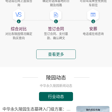
电话或在网上直接咨
确定好选择墓地的日
可自驾或乘坐免费班
询
期及线路
车前往
4
5
6
综合对比
签订合同
安葬
对比各陵园情况确定
签订合同、支付墓
电话或在线咨询
购买意向
款、确认碑文
查看更多
陵园动态
中华永久陵园新闻动态
行业动态
中华永久陵园生态墓碑入门级方案：完