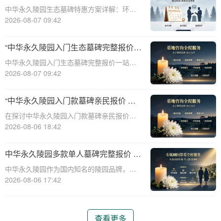
整报价与一站式服务打包特惠解析
中华永久陵园生态墓碑特惠方案详解：环
保、经济、个性化选择☎ 中华永久陵园电
2026-08-07 09:42
话:400-838-5063随着人们对身后事的关注度
提升，选择一个环保且经济的陵园及墓碑成
“中华永久陵园入门生态墓碑完整报价
为许多家庭的考虑。中华永久陵园，作
一站式服务打包特惠详解”
中华永久陵园入门生态墓碑完整报价一站式
服务打包特惠详解☎ 中华永久陵园电话:400-
2026-08-07 09:42
838-5063中华永久陵园作为国内知名的陵园
之一，一直致力于提供高品质、个性化的墓
“中华永久陵园入门款墓碑亲民报价 一
碑服务。生态墓碑作为一种环保、
次性付清享折上折：超值优惠与便捷选
在探讨中华永久陵园入门款墓碑亲民报价这
择的完美结合”
一主题时，我们首先需要理解墓碑选择的重
2026-08-06 18:42
要性及其对逝者与生者的影响。墓碑不仅是
对逝者的纪念，也是对生者情感的寄托。因
中华永久陵园多款单人墓碑完整报价 淡
此，选择一款既符合预算又具有纪念意义的
季下单直降数千元详解
中华永久陵园作为国内知名的陵园品牌，提
墓碑显得尤
供多种单人墓碑选择，满足不同客户的需
2026-08-06 17:42
求。本文将详细介绍中华永久陵园多款单人
墓碑的完整报价，并解释淡季下单直降数千
元的优惠政策，帮助消费者做出明智的选
查看更多