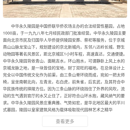
中华永久陵园是中国侨联华侨农场主办的合法经营性墓园，占地
1000亩，于一九九八年七月经民政部门批准经营。中华永久陵园主要
面向北京市民及归国华人华侨提供陵园安葬、祭祀等服务，位于京城
燕山山脉龙宝山下，规划建设的京北新城内，东邻八达岭长城、野生
动物园等著名风景区，距北京城区1小时车程，高速直达，交通便捷。
中华永久陵园背依青山、面眺吉水，环山抱水，可谓静卧上风上水的
京城龙脉之地，是一块皆佳的宝地，财丁双旺的福地。在总体设计上
完全以中国传统文化作为前渠，由三条山脊环绕而成，宛如一把太师
椅，呈坐南朝北向，左青龙，右白虎，前朱雀，后玄武，及其符合中
华民族传统的择陵方位。因为三条山脉的环绕挡住了外界的风吹，流
动的生气遇到官厅的水又止住了，正好符合山环水抱，藏风纳气的要
求。中华永久陵园风景庄重典雅、气势如宏，是华北地区最大的平川
式墓园，陵园以皇家建筑风格为载体吸取现代园林艺术之精华
查看更多