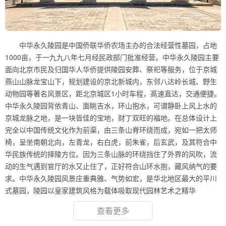
中华永久陵园是中国侨联华侨农场主办的合法经营性墓园，占地
1000亩，于一九九八年七月经民政部门批准经营。中华永久陵园主要
面向北京市民及归国华人华侨提供陵园安葬、祭祀等服务，位于京城
燕山山脉龙宝山下，规划建设的京北新城内，东邻八达岭长城、野生
动物园等著名风景区，距北京城区1小时车程，高速直达，交通便捷。
中华永久陵园背依青山、面眺吉水，环山抱水，可谓静卧上风上水的
京城龙脉之地，是一块皆佳的宝地，财丁双旺的福地。在总体设计上
完全以中国传统文化作为前渠，由三条山脊环绕而成，宛如一把太师
椅，呈坐南朝北向，左青龙，右白虎，前朱雀，后玄武，及其符合中
华民族传统的择陵方位。因为三条山脉的环绕挡住了外界的风吹，流
动的生气遇到官厅的水又止住了，正好符合山环水抱，藏风纳气的要
求。中华永久陵园风景庄重典雅、气势如宏，是华北地区最大的平川
式墓园，陵园以皇家建筑风格为载体吸取现代园林艺术之精华
查看更多