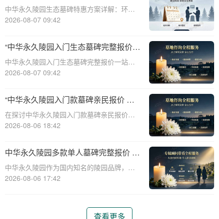
整报价与一站式服务打包特惠解析
中华永久陵园生态墓碑特惠方案详解：环
保、经济、个性化选择☎ 中华永久陵园电
2026-08-07 09:42
话:400-838-5063随着人们对身后事的关注度
提升，选择一个环保且经济的陵园及墓碑成
“中华永久陵园入门生态墓碑完整报价
为许多家庭的考虑。中华永久陵园，作
一站式服务打包特惠详解”
中华永久陵园入门生态墓碑完整报价一站式
服务打包特惠详解☎ 中华永久陵园电话:400-
2026-08-07 09:42
838-5063中华永久陵园作为国内知名的陵园
之一，一直致力于提供高品质、个性化的墓
“中华永久陵园入门款墓碑亲民报价 一
碑服务。生态墓碑作为一种环保、
次性付清享折上折：超值优惠与便捷选
在探讨中华永久陵园入门款墓碑亲民报价这
择的完美结合”
一主题时，我们首先需要理解墓碑选择的重
2026-08-06 18:42
要性及其对逝者与生者的影响。墓碑不仅是
对逝者的纪念，也是对生者情感的寄托。因
中华永久陵园多款单人墓碑完整报价 淡
此，选择一款既符合预算又具有纪念意义的
季下单直降数千元详解
中华永久陵园作为国内知名的陵园品牌，提
墓碑显得尤
供多种单人墓碑选择，满足不同客户的需
2026-08-06 17:42
求。本文将详细介绍中华永久陵园多款单人
墓碑的完整报价，并解释淡季下单直降数千
元的优惠政策，帮助消费者做出明智的选
查看更多