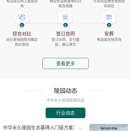
电话或在网上直接咨
确定好选择墓地的日
可自驾或乘坐免费班
询
期及线路
车前往
4
5
6
综合对比
签订合同
安葬
对比各陵园情况确定
签订合同、支付墓
电话或在线咨询
购买意向
款、确认碑文
查看更多
陵园动态
中华永久陵园新闻动态
行业动态
中华永久陵园生态墓碑入门级方案：完