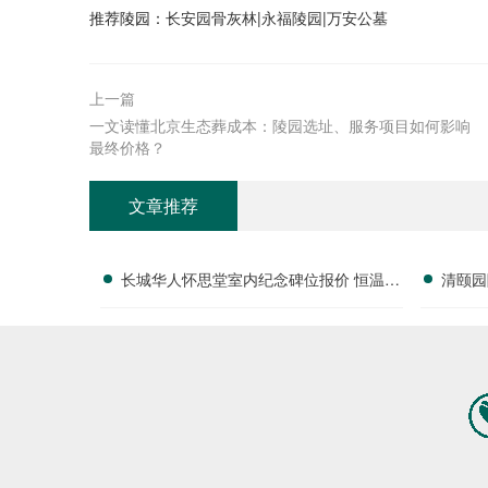
推荐陵园：
长安园骨灰林
|
永福陵园
|
万安公墓
上一篇
一文读懂北京生态葬成本：陵园选址、服务项目如何影响
最终价格？
文章推荐
长城华人怀思堂室内纪念碑位报价 恒温寄
清颐园
存配套同步减免详解