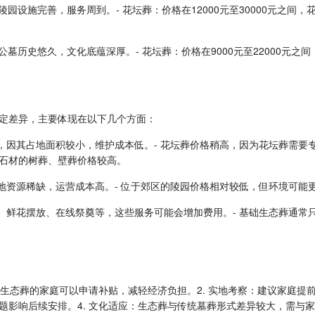
间，陵园设施完善，服务周到。- 花坛葬：价格在12000元至30000元之间
间，公墓历史悠久，文化底蕴深厚。- 花坛葬：价格在9000元至22000元之
定差异，主要体现在以下几个方面：
一种，因其占地面积较小，维护成本低。- 花坛葬价格稍高，因为花坛葬需要
石材的树葬、壁葬价格较高。
为土地资源稀缺，运营成本高。- 位于郊区的陵园价格相对较低，但环境可能
祭扫、鲜花摆放、在线祭奠等，这些服务可能会增加费用。- 基础生态葬通
择生态葬的家庭可以申请补贴，减轻经济负担。2. 实地考察：建议家庭提
题影响后续安排。4. 文化适应：生态葬与传统墓葬形式差异较大，需与