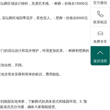
官方微信
，花坛葬区域设计独特，充满艺术感。- 树葬：价格在15000元
间，花坛葬区域四季花开，景色宜人。- 壁葬：价格在6000元
联系电话
免费专车
专门的花坛设计和花卉维护，环境更加优美。- 树葬和壁葬的
返回顶部
更加自然、开阔。
常只包含骨灰安葬和简单的标识，费用较低。
前到陵园实地考察，了解葬式的具体形式和陵园环境。3. 预
家庭成员充分沟通，确保大家都能接受。