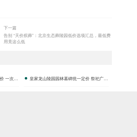
下一篇
告别 “天价殡葬”：北京生态葬陵园低价选项汇总，最低费
用竟这么低
价 一次性
皇家龙山陵园园林墓碑统一定价 祭祀广场
长期免费使用详解