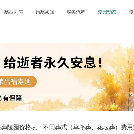
墓型列表
购墓须知
服务流程
陵园动态
陵
态葬陵园价格表：不同葬式（草坪葬、花坛葬）费用