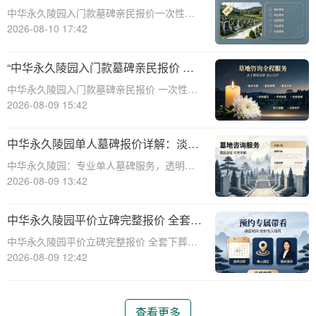
性付清享折上折活动详解
中华永久陵园入门款墓碑亲民报价一次性付
清享折上折活动详解☎ 中华永久陵园电
2026-08-10 17:42
话:400-838-5063中华永久陵园，作为一家深
受公众信赖的陵园品牌，一直致力于为家属
“中华永久陵园入门款墓碑亲民报价 一
提供高品质、高性价比的殡葬服务。近
次性付清享折上折：超值安葬方案深度
中华永久陵园入门款墓碑亲民报价 一次性付
解析”
清享折上折：超值安葬方案深度解析☎ 中华
2026-08-09 15:42
永久陵园电话:400-838-5063在人生的旅程
中，我们总会面临生离死别的时刻。当亲人
中华永久陵园单人墓碑报价详解：淡季
离世，选择一个合适的安葬地点，
下单享数千元优惠
中华永久陵园：专业单人墓碑服务，透明报
价与淡季优惠助力您选择理想安息之地☎ 中
2026-08-09 13:42
华永久陵园电话:400-838-5063中华永久陵
园，作为业界领先的陵园服务提供商，深知
中华永久陵园平价立碑完整报价 全套下
每一座墓碑背后承载的深情与敬意。
葬流程打包降价详解
中华永久陵园平价立碑完整报价 全套下葬流
程打包降价详解☎ 中华永久陵园电话:400-
2026-08-09 12:42
838-5063在人生的旅途中，每个人都会经历
生老病死。当我们的亲人离开这个世界，留
下的是无尽的思念和缅怀。而中华
查看更多