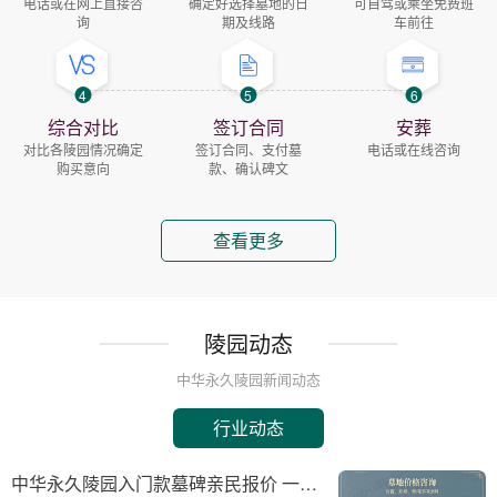
电话或在网上直接咨
确定好选择墓地的日
可自驾或乘坐免费班
询
期及线路
车前往
4
5
6
综合对比
签订合同
安葬
对比各陵园情况确定
签订合同、支付墓
电话或在线咨询
购买意向
款、确认碑文
查看更多
陵园动态
中华永久陵园新闻动态
行业动态
中华永久陵园入门款墓碑亲民报价 一次