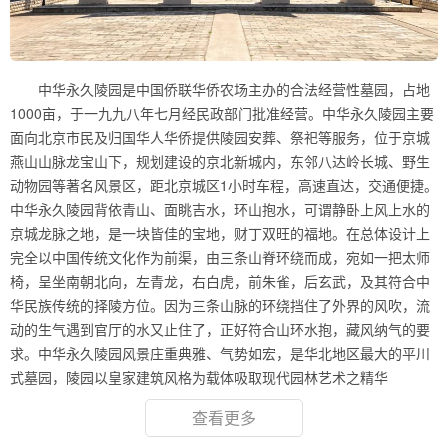
中华永久陵园是中国侨联华侨农场主办的合法经营性墓园，占地
1000亩，于一九九八年七月经民政部门批准经营。中华永久陵园主要
面向北京市民及归国华人华侨提供陵园安葬、祭祀等服务，位于京城
燕山山脉龙宝山下，规划建设的京北新城内，东邻八达岭长城、野生
动物园等著名风景区，距北京城区1小时车程，高速直达，交通便捷。
中华永久陵园背依青山、面眺吉水，环山抱水，可谓静卧上风上水的
京城龙脉之地，是一块皆佳的宝地，财丁双旺的福地。在总体设计上
完全以中国传统文化作为前渠，由三条山脊环绕而成，宛如一把太师
椅，呈坐南朝北向，左青龙，右白虎，前朱雀，后玄武，及其符合中
华民族传统的择陵方位。因为三条山脉的环绕挡住了外界的风吹，流
动的生气遇到官厅的水又止住了，正好符合山环水抱，藏风纳气的要
求。中华永久陵园风景庄重典雅、气势如宏，是华北地区最大的平川
式墓园，陵园以皇家建筑风格为载体吸取现代园林艺术之精华
查看更多