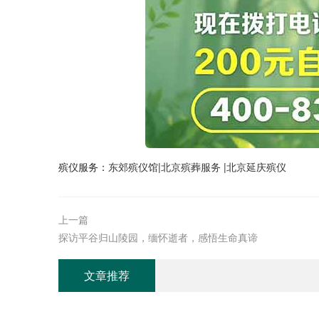
殡仪服务：
东郊殡仪馆
|
北京殡葬服务
|
北京延庆殡仪
上一篇
探访平谷归山陵园，缅怀逝者，感悟生命真谛
文章推荐