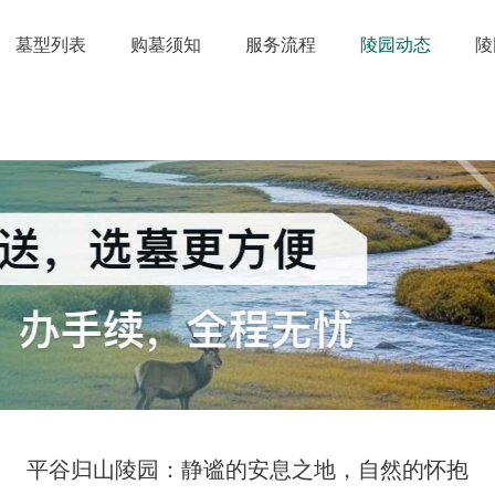
墓型列表
购墓须知
服务流程
陵园动态
陵
平谷归山陵园：静谧的安息之地，自然的怀抱