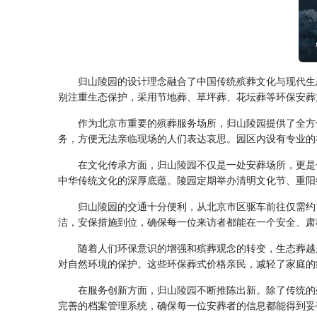
归山陵园
的设计理念融合了中国传统殡葬文化与现代生
别注重生态保护，采用节地葬、草坪葬、花坛葬等环保安葬
作为北京市重要的殡葬服务场所，
归山陵园
提供了全方
务，方便无法亲临现场的人们表达哀思。园区内设有专业的
在文化传承方面，
归山陵园
不仅是一处安葬场所，更是
中华传统文化的深厚底蕴。陵园定期举办清明文化节、重阳
归山陵园
的交通十分便利，从北京市区驱车前往仅需约
洁，安保措施到位，确保每一位来访者都能在一个安全、肃
随着人们环保意识的增强和殡葬观念的转变，生态葬越
对自然环境的保护。这些环保葬式价格亲民，减轻了家庭的
在服务创新方面，
归山陵园
不断推陈出新。除了传统的
完善的档案管理系统，确保每一位安葬者的信息都能得到妥