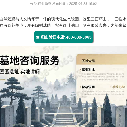
分类:行业动态 发布时间：2025-06-23 16:02
自然景观与人文情怀于一体的现代化生态陵园。这里三面环山，一面临水
，春有百花争艳，夏有绿树成荫，秋有红叶满山，冬有银装素裹，为前来
☎ 归山陵园电话:400-838-5063