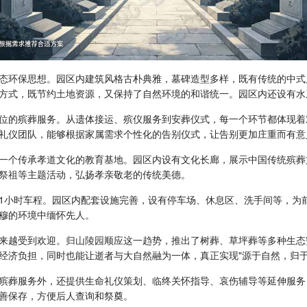
态环保思想。园区内建筑风格古朴典雅，墓碑造型多样，既有传统的中式
方式，既节约土地资源，又保持了自然环境的和谐统一。园区内还设有水
位的殡葬服务。从遗体接运、殡仪服务到安葬仪式，每一个环节都体现着
礼仪团队，能够根据家属需求个性化的告别仪式，让告别更加庄重而有意
一个传承孝道文化的教育基地。园区内设有文化长廊，展示中国传统殡葬
祭祖等主题活动，弘扬孝亲敬老的传统美德。
1小时车程。园区内配套设施完善，设有停车场、休息区、洗手间等，为
穆的环境中缅怀先人。
来越受到欢迎。
归山陵园
顺应这一趋势，推出了树葬、草坪葬等多种生态
经济负担，同时也能让逝者与大自然融为一体，真正实现"源于自然，归于
殡葬服务外，还提供生命礼仪策划、临终关怀指导、哀伤辅导等延伸服务
善保存，方便后人查询和祭奠。