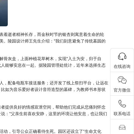
表着逝者精神长存，而金秋时节的银杏则寓意着生命的轮
美。陵园设计师王先生介绍："我们刻意避免了传统墓园的
解骨灰盒，上面种植花草树木，实现"入土为安，归于自
代人能够安息在一起。据陵园管理处统计，近年来选择生态
在线咨询
人，配备电瓶车接送服务；还开发了线上祭扫平台，让远在
，比如为音乐爱好者设计音符造型的墓碑，为教师书本形状
官方微信
亲者提供良好的情感宣泄空间，帮助他们完成从悲痛到怀念
联系电话
说："父亲生前喜欢安静，这里的环境让他安息，也让我们
活动，引导公众正确看待生死。园区还设立了"生命文化