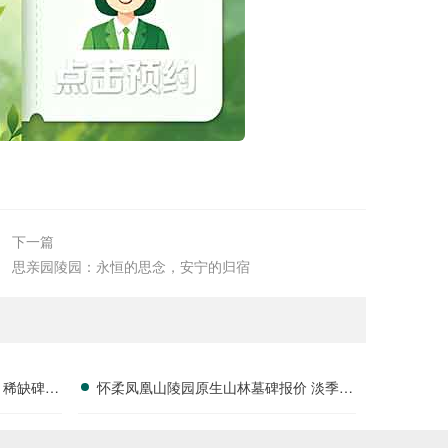
下一篇
思亲园陵园：永恒的思念，安宁的归宿
 稀缺碑位
怀柔凤凰山陵园原生山林墓碑报价 淡季专
属折扣福利详解