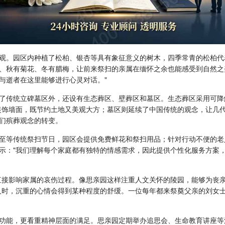
观。园区内种植了松柏、银杏等具有象征意义的树木，四季常青的松柏代
、秋有菊花、冬有腊梅，让前来祭扫的亲属在缅怀之余也能感受到自然之
与逝者在这里能够进行心灵对话。"
了传统立碑墓区外，还设有生态葬区、壁葬区和墓区。生态葬区采用可降
装饰墙面，既节约土地又美观大方；墓区则延续了中国传统的观念，让几
人们殡葬观念的转变。
至等传统祭扫节日，园区会提供免费鲜花和祭扫用品；针对行动不便的老
示："我们理解每个家庭都有独特的情感需求，因此提供个性化服务方案
直接影响家属的哀伤过程。像思亲园这样注重人文关怀的陵园，能够为丧
人时，沉重的心情会得到某种程度的舒缓。一位每年都来祭奠父亲的刘女士
功能，更看重精神层面的满足。思亲园定期举办追思会、生命教育讲座等