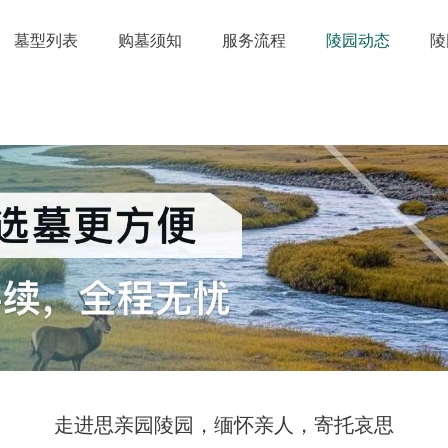
墓型列表
购墓须知
服务流程
陵园动态
陵
走进思亲园陵园，缅怀亲人，寄托哀思