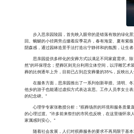
步入
思亲园陵园
，首先映入眼帘的是错落有致的绿化景
回。蜿蜒的小径两旁点缀着应季花卉，春有海棠、夏有紫薇
阴森感，通过园林造景手法打造出宁静祥和的氛围，让生者
思亲园提供多样化的安葬方式以满足不同家庭需求。除
然"的环保理念；壁葬区则充分利用立体空间，以浮雕艺术
葬的比例逐年上升，目前已占到总安葬量的35%，反映出
在服务方面，思亲园推出了一系列创新举措。清明、冬
他乡的游子也能通过虚拟方式表达哀思。工作人员李女士表
的纪念碑。"
心理学专家张教授分析："殡葬场所的环境和服务质量
的心理过渡。"许多前来祭扫的市民也反映，在这里缅怀亲
家属感到安心。"
随着社会发展，人们对殡葬服务的要求不再局限于基本