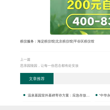
殡仪服务：
海淀殡仪馆
|
北京殡仪馆
|
平谷区殡仪馆
上一篇
思亲园陵园，让每一份思念都有处安放
文章推荐
温泉墓园室外墓碑寄存方案：应急存放配
“中华
套活动减免政策详解
付清