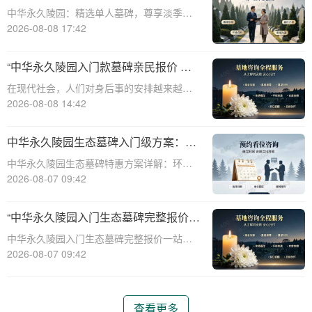
淡季下单立省数千，限时优惠深度解析
中华永久陵园：精选单人墓碑，尊享淡季限
时优惠☎ 中华永久陵园电话:400-838-5063
2026-08-08 17:42
中华永久陵园，作为国内知名的陵园品牌，
始终以提供高品质的墓碑产品和服务为己
“中华永久陵园入门款墓碑亲民报价 一
任。本文将全面解析中华永久陵园多款
次性付清享折上折：超值优惠与便捷选
在现代社会，人们对身后事的安排越来越重
择的完美结合”
视，而墓碑作为逝者最后的尊严象征，其选
2026-08-08 14:42
择与设计也变得尤为重要。中华永久陵园作
为中国领先的陵园品牌，始终致力于为家属
中华永久陵园生态墓碑入门级方案：完
提供高品质、个性化的墓碑选择，同时注重
整报价与一站式服务打包特惠解析
中华永久陵园生态墓碑特惠方案详解：环
亲民价格和
保、经济、个性化选择☎ 中华永久陵园电
2026-08-07 09:42
话:400-838-5063随着人们对身后事的关注度
提升，选择一个环保且经济的陵园及墓碑成
“中华永久陵园入门生态墓碑完整报价
为许多家庭的考虑。中华永久陵园，作
一站式服务打包特惠详解”
中华永久陵园入门生态墓碑完整报价一站式
服务打包特惠详解☎ 中华永久陵园电话:400-
2026-08-07 09:42
838-5063中华永久陵园作为国内知名的陵园
之一，一直致力于提供高品质、个性化的墓
碑服务。生态墓碑作为一种环保、
查看更多