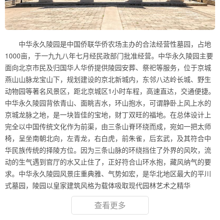
中华永久陵园是中国侨联华侨农场主办的合法经营性墓园，占地
1000亩，于一九九八年七月经民政部门批准经营。中华永久陵园主要
面向北京市民及归国华人华侨提供陵园安葬、祭祀等服务，位于京城
燕山山脉龙宝山下，规划建设的京北新城内，东邻八达岭长城、野生
动物园等著名风景区，距北京城区1小时车程，高速直达，交通便捷。
中华永久陵园背依青山、面眺吉水，环山抱水，可谓静卧上风上水的
京城龙脉之地，是一块皆佳的宝地，财丁双旺的福地。在总体设计上
完全以中国传统文化作为前渠，由三条山脊环绕而成，宛如一把太师
椅，呈坐南朝北向，左青龙，右白虎，前朱雀，后玄武，及其符合中
华民族传统的择陵方位。因为三条山脉的环绕挡住了外界的风吹，流
动的生气遇到官厅的水又止住了，正好符合山环水抱，藏风纳气的要
求。中华永久陵园风景庄重典雅、气势如宏，是华北地区最大的平川
式墓园，陵园以皇家建筑风格为载体吸取现代园林艺术之精华
查看更多