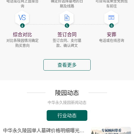
电话或在网上直接咨
确定好选择墓地的日
可自驾或乘坐免费班
询
期及线路
车前往
4
5
6
综合对比
签订合同
安葬
对比各陵园情况确定
签订合同、支付墓
电话或在线咨询
购买意向
款、确认碑文
查看更多
陵园动态
中华永久陵园新闻动态
行业动态
中华永久陵园单人墓碑价格明细曝光：