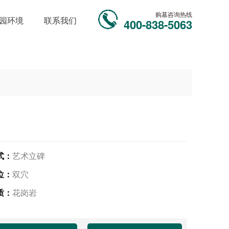
购墓咨询热线
园环境
联系我们
400-838-5063
式：
艺术立碑
位：
双穴
质：
花岗岩