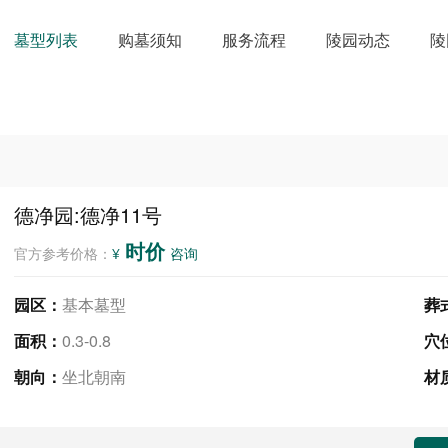
墓型列表
购墓须知
服务流程
陵园动态
陵
德净园:德净11号
时价
官方参考价格：
¥
咨询
园区：
基本墓型
葬
面积：
0.3-0.8
穴
朝向：
坐北朝南
材