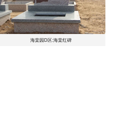
海棠园D区:海棠红碑