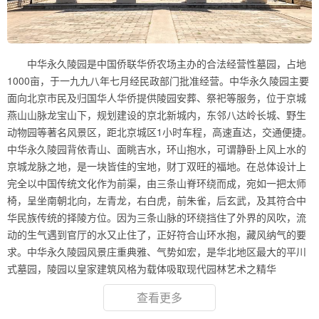
中华永久陵园是中国侨联华侨农场主办的合法经营性墓园，占地
1000亩，于一九九八年七月经民政部门批准经营。中华永久陵园主要
面向北京市民及归国华人华侨提供陵园安葬、祭祀等服务，位于京城
燕山山脉龙宝山下，规划建设的京北新城内，东邻八达岭长城、野生
动物园等著名风景区，距北京城区1小时车程，高速直达，交通便捷。
中华永久陵园背依青山、面眺吉水，环山抱水，可谓静卧上风上水的
京城龙脉之地，是一块皆佳的宝地，财丁双旺的福地。在总体设计上
完全以中国传统文化作为前渠，由三条山脊环绕而成，宛如一把太师
椅，呈坐南朝北向，左青龙，右白虎，前朱雀，后玄武，及其符合中
华民族传统的择陵方位。因为三条山脉的环绕挡住了外界的风吹，流
动的生气遇到官厅的水又止住了，正好符合山环水抱，藏风纳气的要
求。中华永久陵园风景庄重典雅、气势如宏，是华北地区最大的平川
式墓园，陵园以皇家建筑风格为载体吸取现代园林艺术之精华
查看更多