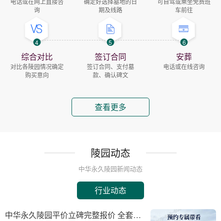
电话或在网上直接咨
确定好选择墓地的日
可自驾或乘坐免费班
询
期及线路
车前往
4
5
6
综合对比
签订合同
安葬
对比各陵园情况确定
签订合同、支付墓
电话或在线咨询
购买意向
款、确认碑文
查看更多
陵园动态
中华永久陵园新闻动态
行业动态
中华永久陵园平价立碑完整报价 全套下