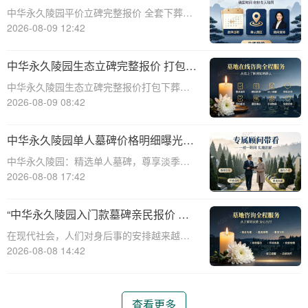
葬流程打包降价详解
中华永久陵园平价立碑完整报价 全套下葬流
程打包降价详解☎ 中华永久陵园电话:400-
2026-08-09 12:42
838-5063在人生的旅途中，每个人都会经历
生老病死。当我们的亲人离开这个世界，留
中华永久陵园生态立碑完整报价 打包下
下的是无尽的思念和缅怀。而中华
葬服务同步享折扣详解
中华永久陵园生态立碑完整报价打包下葬服
务同步享折扣详解☎ 中华永久陵园电话:400-
2026-08-09 08:42
838-5063中华永久陵园作为国内知名的陵园
之一，一直致力于为用户提供高品质的殡葬
中华永久陵园单人墓碑价格明细曝光：
服务。生态立碑作为一种新型的殡
淡季下单立省数千，限时优惠深度解析
中华永久陵园：精选单人墓碑，尊享淡季限
时优惠☎ 中华永久陵园电话:400-838-5063
2026-08-08 17:42
中华永久陵园，作为国内知名的陵园品牌，
始终以提供高品质的墓碑产品和服务为己
“中华永久陵园入门款墓碑亲民报价 一
任。本文将全面解析中华永久陵园多款
次性付清享折上折：超值优惠与便捷选
在现代社会，人们对身后事的安排越来越重
择的完美结合”
视，而墓碑作为逝者最后的尊严象征，其选
2026-08-08 14:42
择与设计也变得尤为重要。中华永久陵园作
为中国领先的陵园品牌，始终致力于为家属
提供高品质、个性化的墓碑选择，同时注重
查看更多