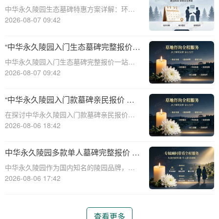
整报价与一站式服务打包特惠解析
中华永久陵园生态墓碑特惠方案详解：环
保、经济、个性化选择☎ 中华永久陵园电
2026-08-07 09:42
话:400-838-5063随着人们对身后事的关注度
提升，选择一个环保且经济的陵园及墓碑成
“中华永久陵园入门生态墓碑完整报价
为许多家庭的考虑。中华永久陵园，作
一站式服务打包特惠详解”
中华永久陵园入门生态墓碑完整报价一站式
服务打包特惠详解☎ 中华永久陵园电话:400-
2026-08-07 09:42
838-5063中华永久陵园作为国内知名的陵园
之一，一直致力于提供高品质、个性化的墓
“中华永久陵园入门款墓碑亲民报价 一
碑服务。生态墓碑作为一种环保、
次性付清享折上折：超值优惠与便捷选
在探讨中华永久陵园入门款墓碑亲民报价这
择的完美结合”
一主题时，我们首先需要理解墓碑选择的重
2026-08-06 18:42
要性及其对逝者与生者的影响。墓碑不仅是
对逝者的纪念，也是对生者情感的寄托。因
中华永久陵园多款单人墓碑完整报价 淡
此，选择一款既符合预算又具有纪念意义的
季下单直降数千元详解
中华永久陵园作为国内知名的陵园品牌，提
墓碑显得尤
供多种单人墓碑选择，满足不同客户的需
2026-08-06 17:42
求。本文将详细介绍中华永久陵园多款单人
墓碑的完整报价，并解释淡季下单直降数千
元的优惠政策，帮助消费者做出明智的选
查看更多