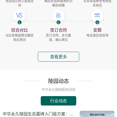
电话或在网上直接咨
确定好选择墓地的日
可自驾或乘坐免费班
询
期及线路
车前往
4
5
6
综合对比
签订合同
安葬
对比各陵园情况确定
签订合同、支付墓
电话或在线咨询
购买意向
款、确认碑文
查看更多
陵园动态
中华永久陵园新闻动态
行业动态
中华永久陵园生态墓碑入门级方案：完