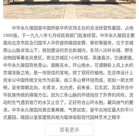
中华永久陵园是中国侨联华侨农场主办的合法经营性墓园，占地
1000亩，于一九九八年七月经民政部门批准经营。中华永久陵园主要
面向北京市民及归国华人华侨提供陵园安葬、祭祀等服务，位于京城
燕山山脉龙宝山下，规划建设的京北新城内，东邻八达岭长城、野生
动物园等著名风景区，距北京城区1小时车程，高速直达，交通便捷。
中华永久陵园背依青山、面眺吉水，环山抱水，可谓静卧上风上水的
京城龙脉之地，是一块皆佳的宝地，财丁双旺的福地。在总体设计上
完全以中国传统文化作为前渠，由三条山脊环绕而成，宛如一把太师
椅，呈坐南朝北向，左青龙，右白虎，前朱雀，后玄武，及其符合中
华民族传统的择陵方位。因为三条山脉的环绕挡住了外界的风吹，流
动的生气遇到官厅的水又止住了，正好符合山环水抱，藏风纳气的要
求。中华永久陵园风景庄重典雅、气势如宏，是华北地区最大的平川
式墓园，陵园以皇家建筑风格为载体吸取现代园林艺术之精华
查看更多