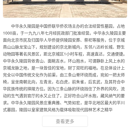
中华永久陵园是中国侨联华侨农场主办的合法经营性墓园，占地
1000亩，于一九九八年七月经民政部门批准经营。中华永久陵园主要
面向北京市民及归国华人华侨提供陵园安葬、祭祀等服务，位于京城
燕山山脉龙宝山下，规划建设的京北新城内，东邻八达岭长城、野生
动物园等著名风景区，距北京城区1小时车程，高速直达，交通便捷。
中华永久陵园背依青山、面眺吉水，环山抱水，可谓静卧上风上水的
京城龙脉之地，是一块皆佳的宝地，财丁双旺的福地。在总体设计上
完全以中国传统文化作为前渠，由三条山脊环绕而成，宛如一把太师
椅，呈坐南朝北向，左青龙，右白虎，前朱雀，后玄武，及其符合中
华民族传统的择陵方位。因为三条山脉的环绕挡住了外界的风吹，流
动的生气遇到官厅的水又止住了，正好符合山环水抱，藏风纳气的要
求。中华永久陵园风景庄重典雅、气势如宏，是华北地区最大的平川
式墓园，陵园以皇家建筑风格为载体吸取现代园林艺术之精华
查看更多