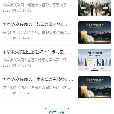
淡季下单立省数千，限时优惠深度解析
中华永久陵园：精选单人墓碑，尊享淡季限
时优惠☎ 中华永久陵园电话:400-838-5063
2026-08-08 17:42
中华永久陵园，作为国内知名的陵园品牌，
始终以提供高品质的墓碑产品和服务为己
“中华永久陵园入门款墓碑亲民报价 一
任。本文将全面解析中华永久陵园多款
次性付清享折上折：超值优惠与便捷选
在现代社会，人们对身后事的安排越来越重
择的完美结合”
视，而墓碑作为逝者最后的尊严象征，其选
2026-08-08 14:42
择与设计也变得尤为重要。中华永久陵园作
为中国领先的陵园品牌，始终致力于为家属
中华永久陵园生态墓碑入门级方案：完
提供高品质、个性化的墓碑选择，同时注重
整报价与一站式服务打包特惠解析
中华永久陵园生态墓碑特惠方案详解：环
亲民价格和
保、经济、个性化选择☎ 中华永久陵园电
2026-08-07 09:42
话:400-838-5063随着人们对身后事的关注度
提升，选择一个环保且经济的陵园及墓碑成
“中华永久陵园入门生态墓碑完整报价
为许多家庭的考虑。中华永久陵园，作
一站式服务打包特惠详解”
中华永久陵园入门生态墓碑完整报价一站式
服务打包特惠详解☎ 中华永久陵园电话:400-
2026-08-07 09:42
838-5063中华永久陵园作为国内知名的陵园
之一，一直致力于提供高品质、个性化的墓
碑服务。生态墓碑作为一种环保、
查看更多