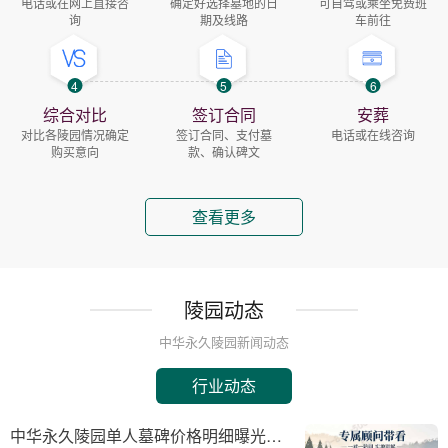
电话或在网上直接咨
确定好选择墓地的日
可自驾或乘坐免费班
询
期及线路
车前往
4
5
6
综合对比
签订合同
安葬
对比各陵园情况确定
签订合同、支付墓
电话或在线咨询
购买意向
款、确认碑文
查看更多
陵园动态
中华永久陵园新闻动态
行业动态
中华永久陵园单人墓碑价格明细曝光：