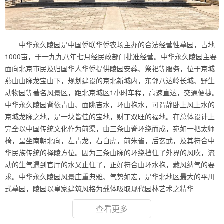
中华永久陵园是中国侨联华侨农场主办的合法经营性墓园，占地
1000亩，于一九九八年七月经民政部门批准经营。中华永久陵园主要
面向北京市民及归国华人华侨提供陵园安葬、祭祀等服务，位于京城
燕山山脉龙宝山下，规划建设的京北新城内，东邻八达岭长城、野生
动物园等著名风景区，距北京城区1小时车程，高速直达，交通便捷。
中华永久陵园背依青山、面眺吉水，环山抱水，可谓静卧上风上水的
京城龙脉之地，是一块皆佳的宝地，财丁双旺的福地。在总体设计上
完全以中国传统文化作为前渠，由三条山脊环绕而成，宛如一把太师
椅，呈坐南朝北向，左青龙，右白虎，前朱雀，后玄武，及其符合中
华民族传统的择陵方位。因为三条山脉的环绕挡住了外界的风吹，流
动的生气遇到官厅的水又止住了，正好符合山环水抱，藏风纳气的要
求。中华永久陵园风景庄重典雅、气势如宏，是华北地区最大的平川
式墓园，陵园以皇家建筑风格为载体吸取现代园林艺术之精华
查看更多