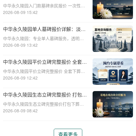
次性付清享折上折：超值安葬方案深度
中华永久陵园入门款墓碑亲民报价 一次性付
解析”
清享折上折：超值安葬方案深度解析☎ 中华
2026-08-09 15:42
永久陵园电话:400-838-5063在人生的旅程
中，我们总会面临生离死别的时刻。当亲人
中华永久陵园单人墓碑报价详解：淡季
离世，选择一个合适的安葬地点，
下单享数千元优惠
中华永久陵园：专业单人墓碑服务，透明报
价与淡季优惠助力您选择理想安息之地☎ 中
2026-08-09 13:42
华永久陵园电话:400-838-5063中华永久陵
园，作为业界领先的陵园服务提供商，深知
中华永久陵园平价立碑完整报价 全套下
每一座墓碑背后承载的深情与敬意。
葬流程打包降价详解
中华永久陵园平价立碑完整报价 全套下葬流
程打包降价详解☎ 中华永久陵园电话:400-
2026-08-09 12:42
838-5063在人生的旅途中，每个人都会经历
生老病死。当我们的亲人离开这个世界，留
中华永久陵园生态立碑完整报价 打包下
下的是无尽的思念和缅怀。而中华
葬服务同步享折扣详解
中华永久陵园生态立碑完整报价打包下葬服
务同步享折扣详解☎ 中华永久陵园电话:400-
2026-08-09 08:42
838-5063中华永久陵园作为国内知名的陵园
之一，一直致力于为用户提供高品质的殡葬
服务。生态立碑作为一种新型的殡
查看更多