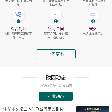
电话或在网上直接咨
确定好选择墓地的日
可自驾或乘坐免费班
询
期及线路
车前往
4
5
6
综合对比
签订合同
安葬
对比各陵园情况确定
签订合同、支付墓
电话或在线咨询
购买意向
款、确认碑文
查看更多
陵园动态
中华永久陵园新闻动态
行业动态
“中华永久陵园入门款墓碑亲民报价 一