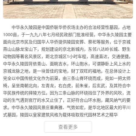
中华永久陵园是中国侨联华侨农场主办的合法经营性墓园，占地
1000亩，于一九九八年七月经民政部门批准经营。中华永久陵园主要
面向北京市民及归国华人华侨提供陵园安葬、祭祀等服务，位于京城
燕山山脉龙宝山下，规划建设的京北新城内，东邻八达岭长城、野生
动物园等著名风景区，距北京城区1小时车程，高速直达，交通便捷。
中华永久陵园背依青山、面眺吉水，环山抱水，可谓静卧上风上水的
京城龙脉之地，是一块皆佳的宝地，财丁双旺的福地。在总体设计上
完全以中国传统文化作为前渠，由三条山脊环绕而成，宛如一把太师
椅，呈坐南朝北向，左青龙，右白虎，前朱雀，后玄武，及其符合中
华民族传统的择陵方位。因为三条山脉的环绕挡住了外界的风吹，流
动的生气遇到官厅的水又止住了，正好符合山环水抱，藏风纳气的要
求。中华永久陵园风景庄重典雅、气势如宏，是华北地区最大的平川
式墓园，陵园以皇家建筑风格为载体吸取现代园林艺术之精华
查看更多