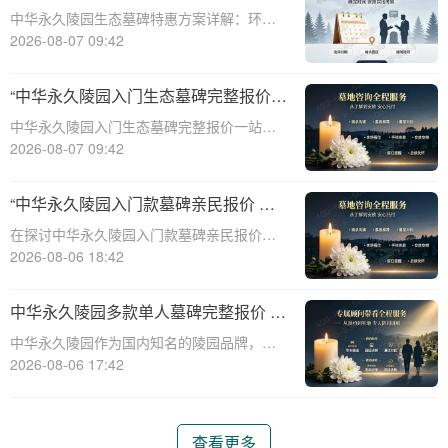
整报价与一站式服务打包特惠解析
中华永久陵园生态墓碑特惠方案详解：环
保、经济、个性化选择☎ 中华永久陵园电
2026-08-07 09:42
话:400-838-5063随着人们对身后事的关注度
提升，选择一个环保且经济的陵园及墓碑成
“中华永久陵园入门生态墓碑完整报价
为许多家庭的考虑。中华永久陵园，作
一站式服务打包特惠详解”
中华永久陵园入门生态墓碑完整报价一站式
服务打包特惠详解☎ 中华永久陵园电话:400-
2026-08-07 09:42
838-5063中华永久陵园作为国内知名的陵园
之一，一直致力于提供高品质、个性化的墓
“中华永久陵园入门款墓碑亲民报价 一
碑服务。生态墓碑作为一种环保、
次性付清享折上折：超值优惠与便捷选
在探讨中华永久陵园入门款墓碑亲民报价这
择的完美结合”
一主题时，我们首先需要理解墓碑选择的重
2026-08-06 18:42
要性及其对逝者与生者的影响。墓碑不仅是
对逝者的纪念，也是对生者情感的寄托。因
中华永久陵园多款单人墓碑完整报价 淡
此，选择一款既符合预算又具有纪念意义的
季下单直降数千元详解
中华永久陵园作为国内知名的陵园品牌，提
墓碑显得尤
供多种单人墓碑选择，满足不同客户的需
2026-08-06 17:42
求。本文将详细介绍中华永久陵园多款单人
墓碑的完整报价，并解释淡季下单直降数千
元的优惠政策，帮助消费者做出明智的选
查看更多