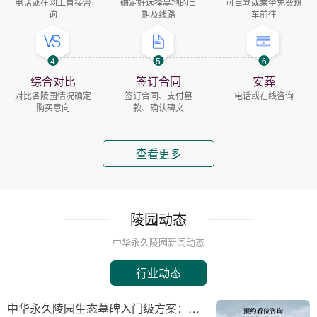
电话或在网上直接咨
确定好选择墓地的日
可自驾或乘坐免费班
询
期及线路
车前往
4
5
6
综合对比
签订合同
安葬
对比各陵园情况确定
签订合同、支付墓
电话或在线咨询
购买意向
款、确认碑文
查看更多
陵园动态
中华永久陵园新闻动态
行业动态
中华永久陵园生态墓碑入门级方案：完