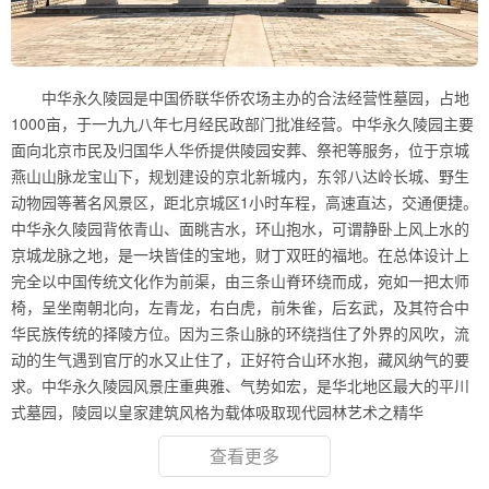
中华永久陵园是中国侨联华侨农场主办的合法经营性墓园，占地
1000亩，于一九九八年七月经民政部门批准经营。中华永久陵园主要
面向北京市民及归国华人华侨提供陵园安葬、祭祀等服务，位于京城
燕山山脉龙宝山下，规划建设的京北新城内，东邻八达岭长城、野生
动物园等著名风景区，距北京城区1小时车程，高速直达，交通便捷。
中华永久陵园背依青山、面眺吉水，环山抱水，可谓静卧上风上水的
京城龙脉之地，是一块皆佳的宝地，财丁双旺的福地。在总体设计上
完全以中国传统文化作为前渠，由三条山脊环绕而成，宛如一把太师
椅，呈坐南朝北向，左青龙，右白虎，前朱雀，后玄武，及其符合中
华民族传统的择陵方位。因为三条山脉的环绕挡住了外界的风吹，流
动的生气遇到官厅的水又止住了，正好符合山环水抱，藏风纳气的要
求。中华永久陵园风景庄重典雅、气势如宏，是华北地区最大的平川
式墓园，陵园以皇家建筑风格为载体吸取现代园林艺术之精华
查看更多