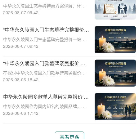
整报价与一站式服务打包特惠解析
中华永久陵园生态墓碑特惠方案详解：环
保、经济、个性化选择☎ 中华永久陵园电
2026-08-07 09:42
话:400-838-5063随着人们对身后事的关注度
提升，选择一个环保且经济的陵园及墓碑成
“中华永久陵园入门生态墓碑完整报价
为许多家庭的考虑。中华永久陵园，作
一站式服务打包特惠详解”
中华永久陵园入门生态墓碑完整报价一站式
服务打包特惠详解☎ 中华永久陵园电话:400-
2026-08-07 09:42
838-5063中华永久陵园作为国内知名的陵园
之一，一直致力于提供高品质、个性化的墓
“中华永久陵园入门款墓碑亲民报价 一
碑服务。生态墓碑作为一种环保、
次性付清享折上折：超值优惠与便捷选
在探讨中华永久陵园入门款墓碑亲民报价这
择的完美结合”
一主题时，我们首先需要理解墓碑选择的重
2026-08-06 18:42
要性及其对逝者与生者的影响。墓碑不仅是
对逝者的纪念，也是对生者情感的寄托。因
中华永久陵园多款单人墓碑完整报价 淡
此，选择一款既符合预算又具有纪念意义的
季下单直降数千元详解
中华永久陵园作为国内知名的陵园品牌，提
墓碑显得尤
供多种单人墓碑选择，满足不同客户的需
2026-08-06 17:42
求。本文将详细介绍中华永久陵园多款单人
墓碑的完整报价，并解释淡季下单直降数千
元的优惠政策，帮助消费者做出明智的选
查看更多