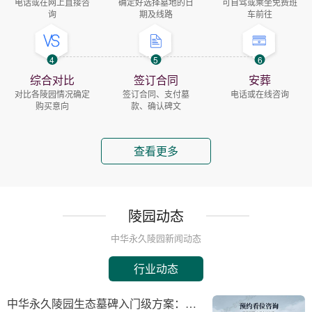
电话或在网上直接咨
确定好选择墓地的日
可自驾或乘坐免费班
询
期及线路
车前往
4
5
6
综合对比
签订合同
安葬
对比各陵园情况确定
签订合同、支付墓
电话或在线咨询
购买意向
款、确认碑文
查看更多
陵园动态
中华永久陵园新闻动态
行业动态
中华永久陵园生态墓碑入门级方案：完