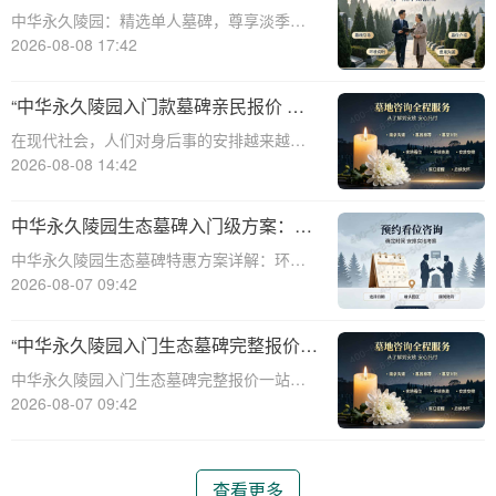
淡季下单立省数千，限时优惠深度解析
中华永久陵园：精选单人墓碑，尊享淡季限
时优惠☎ 中华永久陵园电话:400-838-5063
2026-08-08 17:42
中华永久陵园，作为国内知名的陵园品牌，
始终以提供高品质的墓碑产品和服务为己
“中华永久陵园入门款墓碑亲民报价 一
任。本文将全面解析中华永久陵园多款
次性付清享折上折：超值优惠与便捷选
在现代社会，人们对身后事的安排越来越重
择的完美结合”
视，而墓碑作为逝者最后的尊严象征，其选
2026-08-08 14:42
择与设计也变得尤为重要。中华永久陵园作
为中国领先的陵园品牌，始终致力于为家属
中华永久陵园生态墓碑入门级方案：完
提供高品质、个性化的墓碑选择，同时注重
整报价与一站式服务打包特惠解析
中华永久陵园生态墓碑特惠方案详解：环
亲民价格和
保、经济、个性化选择☎ 中华永久陵园电
2026-08-07 09:42
话:400-838-5063随着人们对身后事的关注度
提升，选择一个环保且经济的陵园及墓碑成
“中华永久陵园入门生态墓碑完整报价
为许多家庭的考虑。中华永久陵园，作
一站式服务打包特惠详解”
中华永久陵园入门生态墓碑完整报价一站式
服务打包特惠详解☎ 中华永久陵园电话:400-
2026-08-07 09:42
838-5063中华永久陵园作为国内知名的陵园
之一，一直致力于提供高品质、个性化的墓
碑服务。生态墓碑作为一种环保、
查看更多