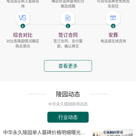
电话或在网上直接咨
确定好选择墓地的日
可自驾或乘坐免费班
询
期及线路
车前往
4
5
6
综合对比
签订合同
安葬
对比各陵园情况确定
签订合同、支付墓
电话或在线咨询
购买意向
款、确认碑文
查看更多
陵园动态
中华永久陵园新闻动态
行业动态
中华永久陵园单人墓碑价格明细曝光：