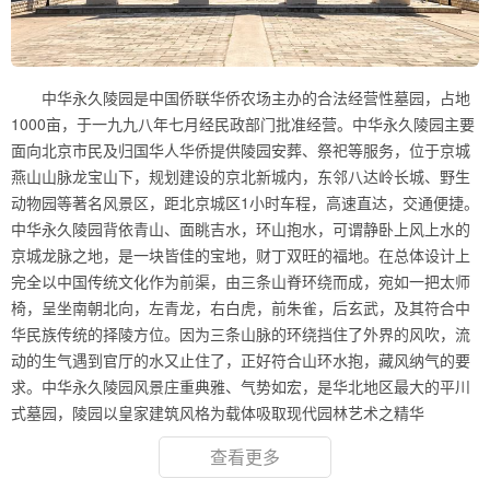
中华永久陵园是中国侨联华侨农场主办的合法经营性墓园，占地
1000亩，于一九九八年七月经民政部门批准经营。中华永久陵园主要
面向北京市民及归国华人华侨提供陵园安葬、祭祀等服务，位于京城
燕山山脉龙宝山下，规划建设的京北新城内，东邻八达岭长城、野生
动物园等著名风景区，距北京城区1小时车程，高速直达，交通便捷。
中华永久陵园背依青山、面眺吉水，环山抱水，可谓静卧上风上水的
京城龙脉之地，是一块皆佳的宝地，财丁双旺的福地。在总体设计上
完全以中国传统文化作为前渠，由三条山脊环绕而成，宛如一把太师
椅，呈坐南朝北向，左青龙，右白虎，前朱雀，后玄武，及其符合中
华民族传统的择陵方位。因为三条山脉的环绕挡住了外界的风吹，流
动的生气遇到官厅的水又止住了，正好符合山环水抱，藏风纳气的要
求。中华永久陵园风景庄重典雅、气势如宏，是华北地区最大的平川
式墓园，陵园以皇家建筑风格为载体吸取现代园林艺术之精华
查看更多