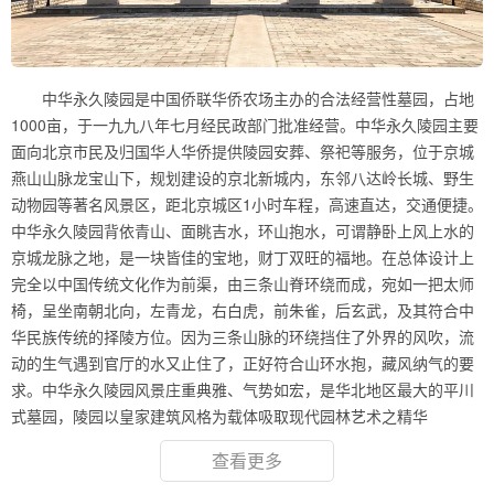
中华永久陵园是中国侨联华侨农场主办的合法经营性墓园，占地
1000亩，于一九九八年七月经民政部门批准经营。中华永久陵园主要
面向北京市民及归国华人华侨提供陵园安葬、祭祀等服务，位于京城
燕山山脉龙宝山下，规划建设的京北新城内，东邻八达岭长城、野生
动物园等著名风景区，距北京城区1小时车程，高速直达，交通便捷。
中华永久陵园背依青山、面眺吉水，环山抱水，可谓静卧上风上水的
京城龙脉之地，是一块皆佳的宝地，财丁双旺的福地。在总体设计上
完全以中国传统文化作为前渠，由三条山脊环绕而成，宛如一把太师
椅，呈坐南朝北向，左青龙，右白虎，前朱雀，后玄武，及其符合中
华民族传统的择陵方位。因为三条山脉的环绕挡住了外界的风吹，流
动的生气遇到官厅的水又止住了，正好符合山环水抱，藏风纳气的要
求。中华永久陵园风景庄重典雅、气势如宏，是华北地区最大的平川
式墓园，陵园以皇家建筑风格为载体吸取现代园林艺术之精华
查看更多