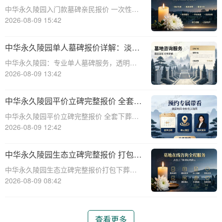
次性付清享折上折：超值安葬方案深度
中华永久陵园入门款墓碑亲民报价 一次性付
解析”
清享折上折：超值安葬方案深度解析☎ 中华
2026-08-09 15:42
永久陵园电话:400-838-5063在人生的旅程
中，我们总会面临生离死别的时刻。当亲人
中华永久陵园单人墓碑报价详解：淡季
离世，选择一个合适的安葬地点，
下单享数千元优惠
中华永久陵园：专业单人墓碑服务，透明报
价与淡季优惠助力您选择理想安息之地☎ 中
2026-08-09 13:42
华永久陵园电话:400-838-5063中华永久陵
园，作为业界领先的陵园服务提供商，深知
中华永久陵园平价立碑完整报价 全套下
每一座墓碑背后承载的深情与敬意。
葬流程打包降价详解
中华永久陵园平价立碑完整报价 全套下葬流
程打包降价详解☎ 中华永久陵园电话:400-
2026-08-09 12:42
838-5063在人生的旅途中，每个人都会经历
生老病死。当我们的亲人离开这个世界，留
中华永久陵园生态立碑完整报价 打包下
下的是无尽的思念和缅怀。而中华
葬服务同步享折扣详解
中华永久陵园生态立碑完整报价打包下葬服
务同步享折扣详解☎ 中华永久陵园电话:400-
2026-08-09 08:42
838-5063中华永久陵园作为国内知名的陵园
之一，一直致力于为用户提供高品质的殡葬
服务。生态立碑作为一种新型的殡
查看更多