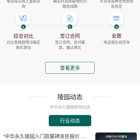
电话或在网上直接咨
确定好选择墓地的日
可自驾或乘坐免费班
询
期及线路
车前往
4
5
6
综合对比
签订合同
安葬
对比各陵园情况确定
签订合同、支付墓
电话或在线咨询
购买意向
款、确认碑文
查看更多
陵园动态
中华永久陵园新闻动态
行业动态
“中华永久陵园入门款墓碑亲民报价 一