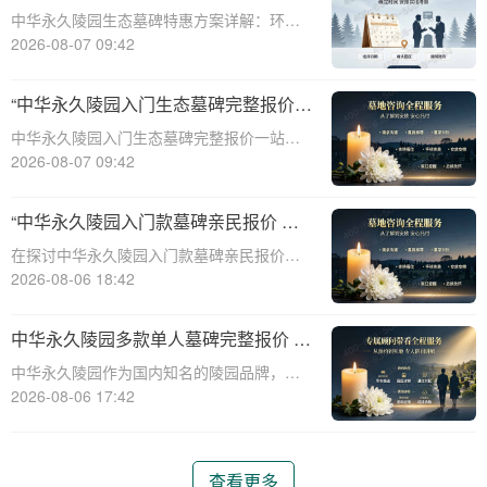
整报价与一站式服务打包特惠解析
中华永久陵园生态墓碑特惠方案详解：环
保、经济、个性化选择☎ 中华永久陵园电
2026-08-07 09:42
话:400-838-5063随着人们对身后事的关注度
提升，选择一个环保且经济的陵园及墓碑成
“中华永久陵园入门生态墓碑完整报价
为许多家庭的考虑。中华永久陵园，作
一站式服务打包特惠详解”
中华永久陵园入门生态墓碑完整报价一站式
服务打包特惠详解☎ 中华永久陵园电话:400-
2026-08-07 09:42
838-5063中华永久陵园作为国内知名的陵园
之一，一直致力于提供高品质、个性化的墓
“中华永久陵园入门款墓碑亲民报价 一
碑服务。生态墓碑作为一种环保、
次性付清享折上折：超值优惠与便捷选
在探讨中华永久陵园入门款墓碑亲民报价这
择的完美结合”
一主题时，我们首先需要理解墓碑选择的重
2026-08-06 18:42
要性及其对逝者与生者的影响。墓碑不仅是
对逝者的纪念，也是对生者情感的寄托。因
中华永久陵园多款单人墓碑完整报价 淡
此，选择一款既符合预算又具有纪念意义的
季下单直降数千元详解
中华永久陵园作为国内知名的陵园品牌，提
墓碑显得尤
供多种单人墓碑选择，满足不同客户的需
2026-08-06 17:42
求。本文将详细介绍中华永久陵园多款单人
墓碑的完整报价，并解释淡季下单直降数千
元的优惠政策，帮助消费者做出明智的选
查看更多