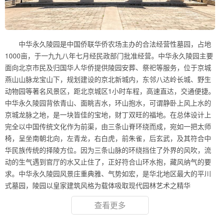
中华永久陵园是中国侨联华侨农场主办的合法经营性墓园，占地
1000亩，于一九九八年七月经民政部门批准经营。中华永久陵园主要
面向北京市民及归国华人华侨提供陵园安葬、祭祀等服务，位于京城
燕山山脉龙宝山下，规划建设的京北新城内，东邻八达岭长城、野生
动物园等著名风景区，距北京城区1小时车程，高速直达，交通便捷。
中华永久陵园背依青山、面眺吉水，环山抱水，可谓静卧上风上水的
京城龙脉之地，是一块皆佳的宝地，财丁双旺的福地。在总体设计上
完全以中国传统文化作为前渠，由三条山脊环绕而成，宛如一把太师
椅，呈坐南朝北向，左青龙，右白虎，前朱雀，后玄武，及其符合中
华民族传统的择陵方位。因为三条山脉的环绕挡住了外界的风吹，流
动的生气遇到官厅的水又止住了，正好符合山环水抱，藏风纳气的要
求。中华永久陵园风景庄重典雅、气势如宏，是华北地区最大的平川
式墓园，陵园以皇家建筑风格为载体吸取现代园林艺术之精华
查看更多