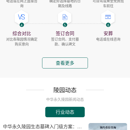
电话或在网上直接咨
确定好选择墓地的日
可自驾或乘坐免费班
询
期及线路
车前往
4
5
6
综合对比
签订合同
安葬
对比各陵园情况确定
签订合同、支付墓
电话或在线咨询
购买意向
款、确认碑文
查看更多
陵园动态
中华永久陵园新闻动态
行业动态
中华永久陵园生态墓碑入门级方案：完