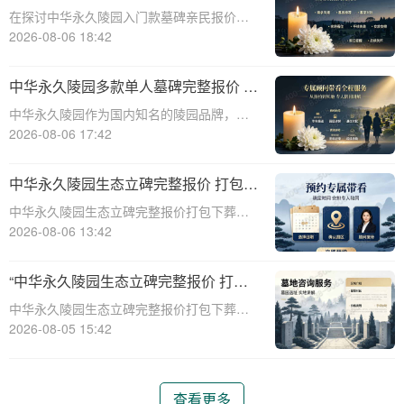
次性付清享折上折：超值优惠与便捷选
在探讨中华永久陵园入门款墓碑亲民报价这
择的完美结合”
一主题时，我们首先需要理解墓碑选择的重
2026-08-06 18:42
要性及其对逝者与生者的影响。墓碑不仅是
对逝者的纪念，也是对生者情感的寄托。因
中华永久陵园多款单人墓碑完整报价 淡
此，选择一款既符合预算又具有纪念意义的
季下单直降数千元详解
中华永久陵园作为国内知名的陵园品牌，提
墓碑显得尤
供多种单人墓碑选择，满足不同客户的需
2026-08-06 17:42
求。本文将详细介绍中华永久陵园多款单人
墓碑的完整报价，并解释淡季下单直降数千
中华永久陵园生态立碑完整报价 打包下
元的优惠政策，帮助消费者做出明智的选
葬服务同步享折扣详解
中华永久陵园生态立碑完整报价打包下葬服
择。☎ 中华永
务同步享折扣详解☎ 中华永久陵园电话:400-
2026-08-06 13:42
838-5063在现代社会，人们对死亡和身后事
的规划越来越重视。中华永久陵园作为国内
“中华永久陵园生态立碑完整报价 打包
知名的陵园品牌，提供了一系列生
下葬服务同步享折扣：全方位福利解析
中华永久陵园生态立碑完整报价打包下葬服
与专属优惠”
务同步享折扣：全方位福利解析与专属优惠
2026-08-05 15:42
☎ 中华永久陵园电话:400-838-5063在现代
社会，人们对生命的尊重和对逝者的缅怀方
式有了更多的选择。中华永久陵园作
查看更多