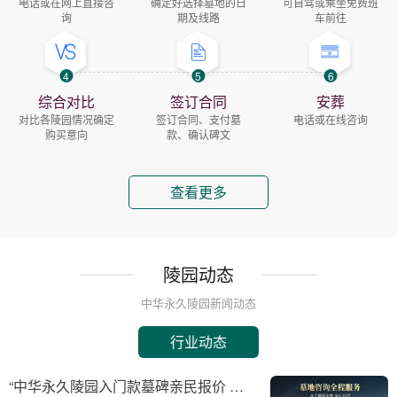
电话或在网上直接咨
确定好选择墓地的日
可自驾或乘坐免费班
询
期及线路
车前往
4
5
6
综合对比
签订合同
安葬
对比各陵园情况确定
签订合同、支付墓
电话或在线咨询
购买意向
款、确认碑文
查看更多
陵园动态
中华永久陵园新闻动态
行业动态
“中华永久陵园入门款墓碑亲民报价 一