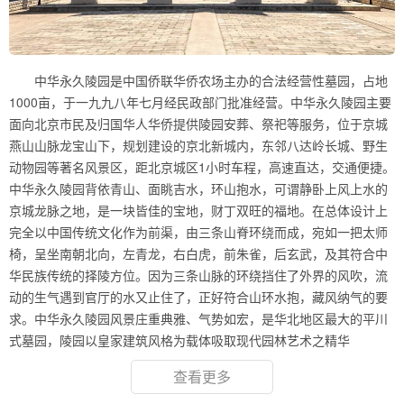
中华永久陵园是中国侨联华侨农场主办的合法经营性墓园，占地
1000亩，于一九九八年七月经民政部门批准经营。中华永久陵园主要
面向北京市民及归国华人华侨提供陵园安葬、祭祀等服务，位于京城
燕山山脉龙宝山下，规划建设的京北新城内，东邻八达岭长城、野生
动物园等著名风景区，距北京城区1小时车程，高速直达，交通便捷。
中华永久陵园背依青山、面眺吉水，环山抱水，可谓静卧上风上水的
京城龙脉之地，是一块皆佳的宝地，财丁双旺的福地。在总体设计上
完全以中国传统文化作为前渠，由三条山脊环绕而成，宛如一把太师
椅，呈坐南朝北向，左青龙，右白虎，前朱雀，后玄武，及其符合中
华民族传统的择陵方位。因为三条山脉的环绕挡住了外界的风吹，流
动的生气遇到官厅的水又止住了，正好符合山环水抱，藏风纳气的要
求。中华永久陵园风景庄重典雅、气势如宏，是华北地区最大的平川
式墓园，陵园以皇家建筑风格为载体吸取现代园林艺术之精华
查看更多