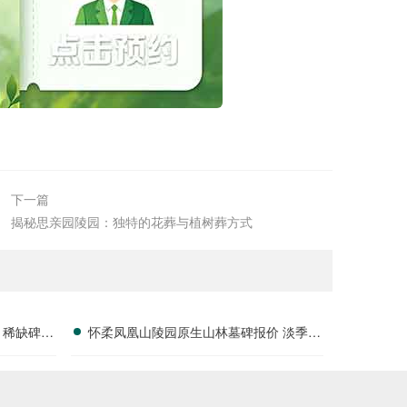
下一篇
揭秘思亲园陵园：独特的花葬与植树葬方式
 稀缺碑位
怀柔凤凰山陵园原生山林墓碑报价 淡季专
属折扣福利详解