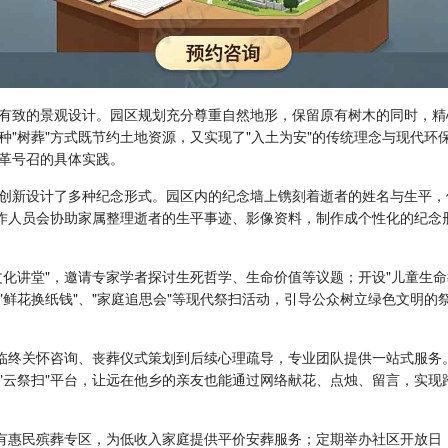
有致的景观设计。园区规划充分尊重自然地形，保留原有树木的同时，精
种"树葬"方式既节约土地资源，又实现了"入土为安"的传统理念与现代
改革号召的具体实践。
创新设计了多种纪念形式。园区内的纪念墙上镌刻着逝者的姓名与生平，
工作人员会协助家属整理逝者的生平事迹、影像资料，制作成个性化的纪念
文化讲堂"，邀请专家学者探讨生死哲学、生命价值等议题；开设"儿童生
"鲜花换纸钱"、"家庭追思会"等现代祭扫活动，引导公众树立绿色文明
从临终关怀咨询、丧葬仪式策划到后续心理疏导，专业团队提供一站式服务
"云祭扫"平台，让远在他乡的亲友也能通过网络献花、点烛、留言，实现
设有惠民殡葬专区，为低收入家庭提供平价安葬服务；定期举办社区开放日