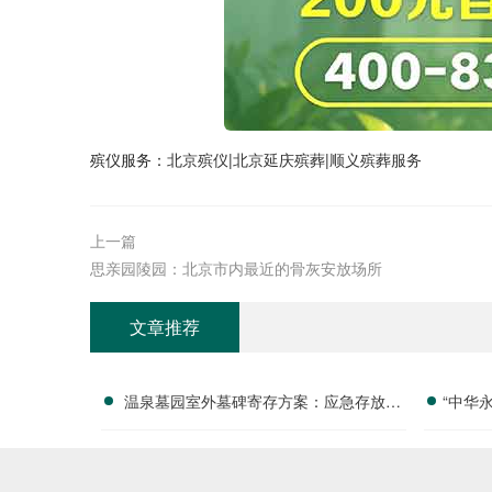
殡仪服务：
北京殡仪
|
北京延庆殡葬
|
顺义殡葬服务
上一篇
思亲园陵园：北京市内最近的骨灰安放场所
文章推荐
温泉墓园室外墓碑寄存方案：应急存放配
“中华
套活动减免政策详解
付清