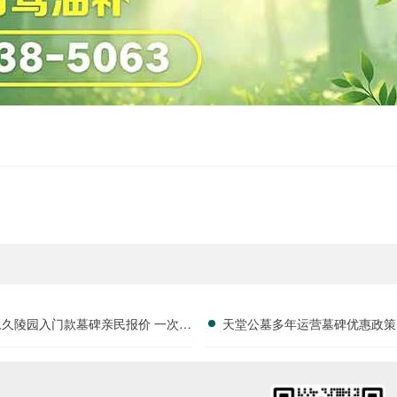
永久陵园入门款墓碑亲民报价 一次性
天堂公墓多年运营墓碑优惠政策
享折上折：超值优惠与便捷选择的完
限时放出抢购详解
美结合”