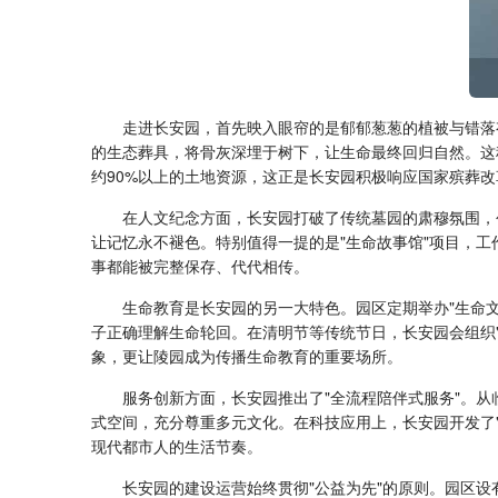
走进长安园，首先映入眼帘的是郁郁葱葱的植被与错落
的生态葬具，将骨灰深埋于树下，让生命最终回归自然。这
约90%以上的土地资源，这正是长安园积极响应国家殡葬
在人文纪念方面，长安园打破了传统墓园的肃穆氛围，
让记忆永不褪色。特别值得一提的是"生命故事馆"项目，
事都能被完整保存、代代相传。
生命教育是长安园的另一大特色。园区定期举办"生命
子正确理解生命轮回。在清明节等传统节日，长安园会组织
象，更让陵园成为传播生命教育的重要场所。
服务创新方面，长安园推出了"全流程陪伴式服务"。
式空间，充分尊重多元文化。在科技应用上，长安园开发了
现代都市人的生活节奏。
长安园的建设运营始终贯彻"公益为先"的原则。园区