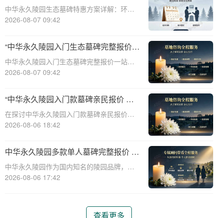
整报价与一站式服务打包特惠解析
中华永久陵园生态墓碑特惠方案详解：环
保、经济、个性化选择☎ 中华永久陵园电
2026-08-07 09:42
话:400-838-5063随着人们对身后事的关注度
提升，选择一个环保且经济的陵园及墓碑成
“中华永久陵园入门生态墓碑完整报价
为许多家庭的考虑。中华永久陵园，作
一站式服务打包特惠详解”
中华永久陵园入门生态墓碑完整报价一站式
服务打包特惠详解☎ 中华永久陵园电话:400-
2026-08-07 09:42
838-5063中华永久陵园作为国内知名的陵园
之一，一直致力于提供高品质、个性化的墓
“中华永久陵园入门款墓碑亲民报价 一
碑服务。生态墓碑作为一种环保、
次性付清享折上折：超值优惠与便捷选
在探讨中华永久陵园入门款墓碑亲民报价这
择的完美结合”
一主题时，我们首先需要理解墓碑选择的重
2026-08-06 18:42
要性及其对逝者与生者的影响。墓碑不仅是
对逝者的纪念，也是对生者情感的寄托。因
中华永久陵园多款单人墓碑完整报价 淡
此，选择一款既符合预算又具有纪念意义的
季下单直降数千元详解
中华永久陵园作为国内知名的陵园品牌，提
墓碑显得尤
供多种单人墓碑选择，满足不同客户的需
2026-08-06 17:42
求。本文将详细介绍中华永久陵园多款单人
墓碑的完整报价，并解释淡季下单直降数千
元的优惠政策，帮助消费者做出明智的选
查看更多