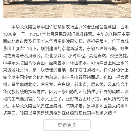
中华永久陵园是中国侨联华侨农场主办的合法经营性墓园，占地
1000亩，于一九九八年七月经民政部门批准经营。中华永久陵园主要
面向北京市民及归国华人华侨提供陵园安葬、祭祀等服务，位于京城
燕山山脉龙宝山下，规划建设的京北新城内，东邻八达岭长城、野生
动物园等著名风景区，距北京城区1小时车程，高速直达，交通便捷。
中华永久陵园背依青山、面眺吉水，环山抱水，可谓静卧上风上水的
京城龙脉之地，是一块皆佳的宝地，财丁双旺的福地。在总体设计上
完全以中国传统文化作为前渠，由三条山脊环绕而成，宛如一把太师
椅，呈坐南朝北向，左青龙，右白虎，前朱雀，后玄武，及其符合中
华民族传统的择陵方位。因为三条山脉的环绕挡住了外界的风吹，流
动的生气遇到官厅的水又止住了，正好符合山环水抱，藏风纳气的要
求。中华永久陵园风景庄重典雅、气势如宏，是华北地区最大的平川
式墓园，陵园以皇家建筑风格为载体吸取现代园林艺术之精华
查看更多