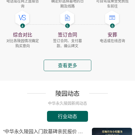
电话或在网上直接咨
确定好选择墓地的日
可自驾或乘坐免费班
询
期及线路
车前往
4
5
6
综合对比
签订合同
安葬
对比各陵园情况确定
签订合同、支付墓
电话或在线咨询
购买意向
款、确认碑文
查看更多
陵园动态
中华永久陵园新闻动态
行业动态
“中华永久陵园入门款墓碑亲民报价 一