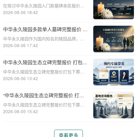
次性付清享折上折：超值优惠与便捷选
在探讨中华永久陵园入门款墓碑亲民报价这
择的完美结合”
一主题时，我们首先需要理解墓碑选择的重
2026-08-06 18:42
要性及其对逝者与生者的影响。墓碑不仅是
对逝者的纪念，也是对生者情感的寄托。因
中华永久陵园多款单人墓碑完整报价 淡
此，选择一款既符合预算又具有纪念意义的
季下单直降数千元详解
中华永久陵园作为国内知名的陵园品牌，提
墓碑显得尤
供多种单人墓碑选择，满足不同客户的需
2026-08-06 17:42
求。本文将详细介绍中华永久陵园多款单人
墓碑的完整报价，并解释淡季下单直降数千
中华永久陵园生态立碑完整报价 打包下
元的优惠政策，帮助消费者做出明智的选
葬服务同步享折扣详解
中华永久陵园生态立碑完整报价打包下葬服
择。☎ 中华永
务同步享折扣详解☎ 中华永久陵园电话:400-
2026-08-06 13:42
838-5063在现代社会，人们对死亡和身后事
的规划越来越重视。中华永久陵园作为国内
“中华永久陵园生态立碑完整报价 打包
知名的陵园品牌，提供了一系列生
下葬服务同步享折扣：全方位福利解析
中华永久陵园生态立碑完整报价打包下葬服
与专属优惠”
务同步享折扣：全方位福利解析与专属优惠
2026-08-05 15:42
☎ 中华永久陵园电话:400-838-5063在现代
社会，人们对生命的尊重和对逝者的缅怀方
式有了更多的选择。中华永久陵园作
查看更多