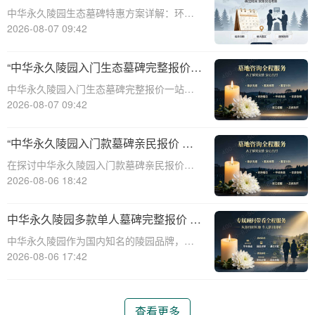
整报价与一站式服务打包特惠解析
中华永久陵园生态墓碑特惠方案详解：环
保、经济、个性化选择☎ 中华永久陵园电
2026-08-07 09:42
话:400-838-5063随着人们对身后事的关注度
提升，选择一个环保且经济的陵园及墓碑成
“中华永久陵园入门生态墓碑完整报价
为许多家庭的考虑。中华永久陵园，作
一站式服务打包特惠详解”
中华永久陵园入门生态墓碑完整报价一站式
服务打包特惠详解☎ 中华永久陵园电话:400-
2026-08-07 09:42
838-5063中华永久陵园作为国内知名的陵园
之一，一直致力于提供高品质、个性化的墓
“中华永久陵园入门款墓碑亲民报价 一
碑服务。生态墓碑作为一种环保、
次性付清享折上折：超值优惠与便捷选
在探讨中华永久陵园入门款墓碑亲民报价这
择的完美结合”
一主题时，我们首先需要理解墓碑选择的重
2026-08-06 18:42
要性及其对逝者与生者的影响。墓碑不仅是
对逝者的纪念，也是对生者情感的寄托。因
中华永久陵园多款单人墓碑完整报价 淡
此，选择一款既符合预算又具有纪念意义的
季下单直降数千元详解
中华永久陵园作为国内知名的陵园品牌，提
墓碑显得尤
供多种单人墓碑选择，满足不同客户的需
2026-08-06 17:42
求。本文将详细介绍中华永久陵园多款单人
墓碑的完整报价，并解释淡季下单直降数千
元的优惠政策，帮助消费者做出明智的选
查看更多