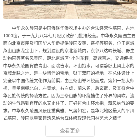
中华永久陵园是中国侨联华侨农场主办的合法经营性墓园，占地
1000亩，于一九九八年七月经民政部门批准经营。中华永久陵园主要
面向北京市民及归国华人华侨提供陵园安葬、祭祀等服务，位于京城
燕山山脉龙宝山下，规划建设的京北新城内，东邻八达岭长城、野生
动物园等著名风景区，距北京城区1小时车程，高速直达，交通便捷。
中华永久陵园背依青山、面眺吉水，环山抱水，可谓静卧上风上水的
京城龙脉之地，是一块皆佳的宝地，财丁双旺的福地。在总体设计上
完全以中国传统文化作为前渠，由三条山脊环绕而成，宛如一把太师
椅，呈坐南朝北向，左青龙，右白虎，前朱雀，后玄武，及其符合中
华民族传统的择陵方位。因为三条山脉的环绕挡住了外界的风吹，流
动的生气遇到官厅的水又止住了，正好符合山环水抱，藏风纳气的要
求。中华永久陵园风景庄重典雅、气势如宏，是华北地区最大的平川
式墓园，陵园以皇家建筑风格为载体吸取现代园林艺术之精华
查看更多