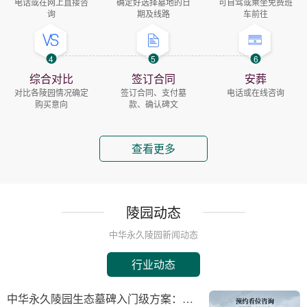
电话或在网上直接咨
确定好选择墓地的日
可自驾或乘坐免费班
询
期及线路
车前往
4
5
6
综合对比
签订合同
安葬
对比各陵园情况确定
签订合同、支付墓
电话或在线咨询
购买意向
款、确认碑文
查看更多
陵园动态
中华永久陵园新闻动态
行业动态
中华永久陵园生态墓碑入门级方案：完