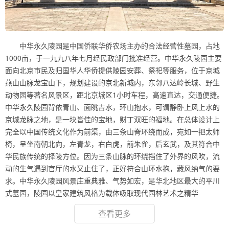
中华永久陵园是中国侨联华侨农场主办的合法经营性墓园，占地
1000亩，于一九九八年七月经民政部门批准经营。中华永久陵园主要
面向北京市民及归国华人华侨提供陵园安葬、祭祀等服务，位于京城
燕山山脉龙宝山下，规划建设的京北新城内，东邻八达岭长城、野生
动物园等著名风景区，距北京城区1小时车程，高速直达，交通便捷。
中华永久陵园背依青山、面眺吉水，环山抱水，可谓静卧上风上水的
京城龙脉之地，是一块皆佳的宝地，财丁双旺的福地。在总体设计上
完全以中国传统文化作为前渠，由三条山脊环绕而成，宛如一把太师
椅，呈坐南朝北向，左青龙，右白虎，前朱雀，后玄武，及其符合中
华民族传统的择陵方位。因为三条山脉的环绕挡住了外界的风吹，流
动的生气遇到官厅的水又止住了，正好符合山环水抱，藏风纳气的要
求。中华永久陵园风景庄重典雅、气势如宏，是华北地区最大的平川
式墓园，陵园以皇家建筑风格为载体吸取现代园林艺术之精华
查看更多