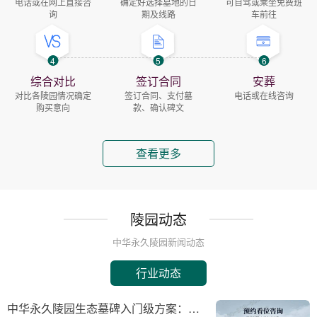
电话或在网上直接咨
确定好选择墓地的日
可自驾或乘坐免费班
询
期及线路
车前往
4
5
6
综合对比
签订合同
安葬
对比各陵园情况确定
签订合同、支付墓
电话或在线咨询
购买意向
款、确认碑文
查看更多
陵园动态
中华永久陵园新闻动态
行业动态
中华永久陵园生态墓碑入门级方案：完