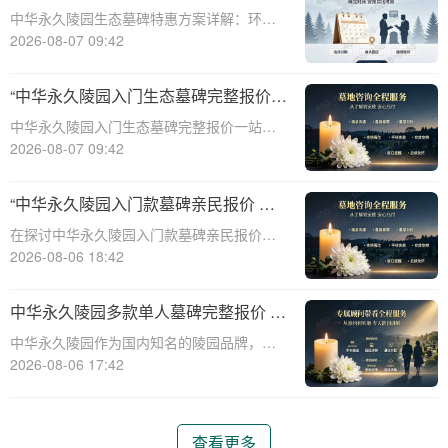
整报价与一站式服务打包特惠解析
中华永久陵园生态墓碑特惠方案详解：环
保、经济、个性化选择☎ 中华永久陵园电
2026-08-07 09:42
话:400-838-5063随着人们对身后事的关注度
提升，选择一个环保且经济的陵园及墓碑成
“中华永久陵园入门生态墓碑完整报价
为许多家庭的考虑。中华永久陵园，作
一站式服务打包特惠详解”
中华永久陵园入门生态墓碑完整报价一站式
服务打包特惠详解☎ 中华永久陵园电话:400-
2026-08-07 09:42
838-5063中华永久陵园作为国内知名的陵园
之一，一直致力于提供高品质、个性化的墓
“中华永久陵园入门款墓碑亲民报价 一
碑服务。生态墓碑作为一种环保、
次性付清享折上折：超值优惠与便捷选
在探讨中华永久陵园入门款墓碑亲民报价这
择的完美结合”
一主题时，我们首先需要理解墓碑选择的重
2026-08-06 18:42
要性及其对逝者与生者的影响。墓碑不仅是
对逝者的纪念，也是对生者情感的寄托。因
中华永久陵园多款单人墓碑完整报价 淡
此，选择一款既符合预算又具有纪念意义的
季下单直降数千元详解
中华永久陵园作为国内知名的陵园品牌，提
墓碑显得尤
供多种单人墓碑选择，满足不同客户的需
2026-08-06 17:42
求。本文将详细介绍中华永久陵园多款单人
墓碑的完整报价，并解释淡季下单直降数千
元的优惠政策，帮助消费者做出明智的选
查看更多