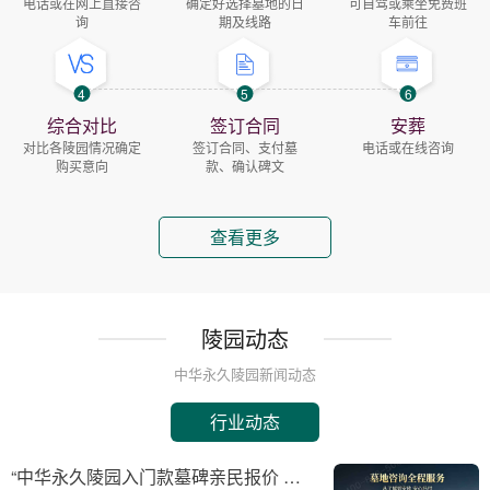
电话或在网上直接咨
确定好选择墓地的日
可自驾或乘坐免费班
询
期及线路
车前往
4
5
6
综合对比
签订合同
安葬
对比各陵园情况确定
签订合同、支付墓
电话或在线咨询
购买意向
款、确认碑文
查看更多
陵园动态
中华永久陵园新闻动态
行业动态
“中华永久陵园入门款墓碑亲民报价 一