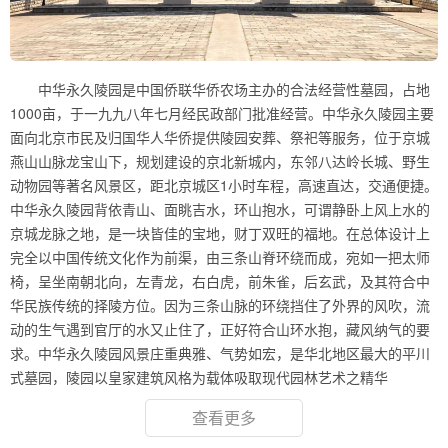
中华永久陵园是中国侨联华侨农场主办的合法经营性墓园，占地
1000亩，于一九九八年七月经民政部门批准经营。中华永久陵园主要
面向北京市民及归国华人华侨提供陵园安葬、祭祀等服务，位于京城
燕山山脉龙宝山下，规划建设的京北新城内，东邻八达岭长城、野生
动物园等著名风景区，距北京城区1小时车程，高速直达，交通便捷。
中华永久陵园背依青山、面眺吉水，环山抱水，可谓静卧上风上水的
京城龙脉之地，是一块皆佳的宝地，财丁双旺的福地。在总体设计上
完全以中国传统文化作为前渠，由三条山脊环绕而成，宛如一把太师
椅，呈坐南朝北向，左青龙，右白虎，前朱雀，后玄武，及其符合中
华民族传统的择陵方位。因为三条山脉的环绕挡住了外界的风吹，流
动的生气遇到官厅的水又止住了，正好符合山环水抱，藏风纳气的要
求。中华永久陵园风景庄重典雅、气势如宏，是华北地区最大的平川
式墓园，陵园以皇家建筑风格为载体吸取现代园林艺术之精华
查看更多