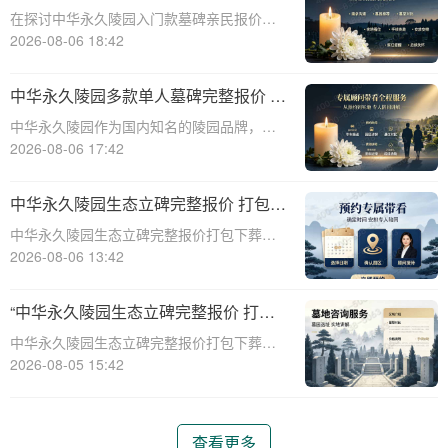
次性付清享折上折：超值优惠与便捷选
在探讨中华永久陵园入门款墓碑亲民报价这
择的完美结合”
一主题时，我们首先需要理解墓碑选择的重
2026-08-06 18:42
要性及其对逝者与生者的影响。墓碑不仅是
对逝者的纪念，也是对生者情感的寄托。因
中华永久陵园多款单人墓碑完整报价 淡
此，选择一款既符合预算又具有纪念意义的
季下单直降数千元详解
中华永久陵园作为国内知名的陵园品牌，提
墓碑显得尤
供多种单人墓碑选择，满足不同客户的需
2026-08-06 17:42
求。本文将详细介绍中华永久陵园多款单人
墓碑的完整报价，并解释淡季下单直降数千
中华永久陵园生态立碑完整报价 打包下
元的优惠政策，帮助消费者做出明智的选
葬服务同步享折扣详解
中华永久陵园生态立碑完整报价打包下葬服
择。☎ 中华永
务同步享折扣详解☎ 中华永久陵园电话:400-
2026-08-06 13:42
838-5063在现代社会，人们对死亡和身后事
的规划越来越重视。中华永久陵园作为国内
“中华永久陵园生态立碑完整报价 打包
知名的陵园品牌，提供了一系列生
下葬服务同步享折扣：全方位福利解析
中华永久陵园生态立碑完整报价打包下葬服
与专属优惠”
务同步享折扣：全方位福利解析与专属优惠
2026-08-05 15:42
☎ 中华永久陵园电话:400-838-5063在现代
社会，人们对生命的尊重和对逝者的缅怀方
式有了更多的选择。中华永久陵园作
查看更多